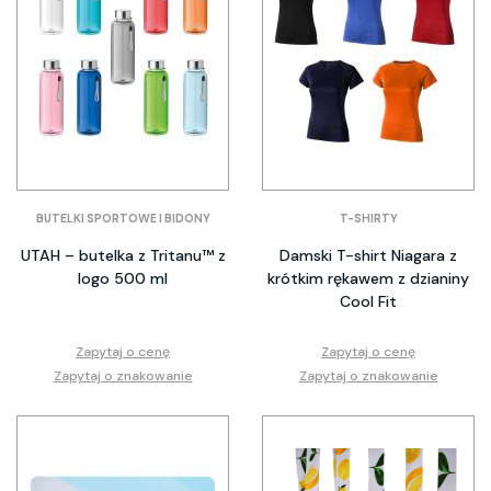
BUTELKI SPORTOWE I BIDONY
T-SHIRTY
UTAH – butelka z Tritanu™ z
Damski T-shirt Niagara z
logo 500 ml
krótkim rękawem z dzianiny
Cool Fit
Zapytaj o cenę
Zapytaj o cenę
Zapytaj o znakowanie
Zapytaj o znakowanie