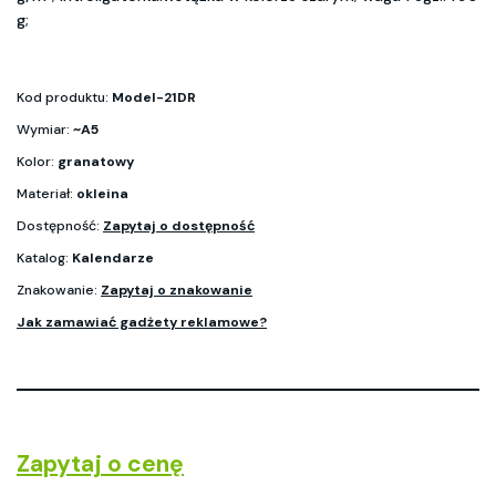
g;
Kod produktu:
Model-21DR
Wymiar:
~A5
Kolor:
granatowy
Materiał:
okleina
Dostępność:
Zapytaj o dostępność
Katalog:
Kalendarze
Znakowanie:
Zapytaj o znakowanie
Jak zamawiać gadżety reklamowe?
Zapytaj o cenę