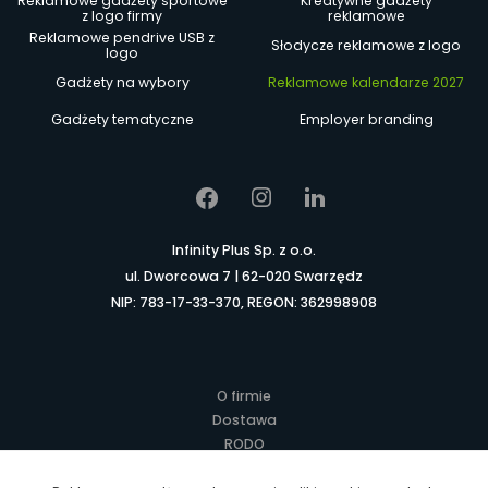
Reklamowe gadżety sportowe
Kreatywne gadżety
z logo firmy
reklamowe
Reklamowe pendrive USB z
Słodycze reklamowe z logo
logo
Gadżety na wybory
Reklamowe kalendarze 2027
Gadżety tematyczne
Employer branding
Infinity Plus Sp. z o.o.
ul. Dworcowa 7 | 62-020 Swarzędz
NIP: 783-17-33-370, REGON: 362998908
O firmie
Dostawa
RODO
Kontakt