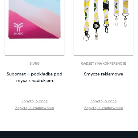
BIURO
GADŻETY NA KONFERENCJE
Subomat – podkładka pod
Smycze reklamowe
mysz z nadrukiem
Zapytaj o cenę
Zapytaj o cenę
Zapytaj o znakowanie
Zapytaj o znakowanie