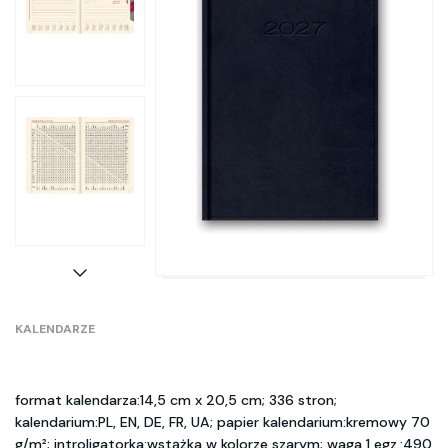
KALENDARZE
format kalendarza:14,5 cm x 20,5 cm; 336 stron;
kalendarium:PL, EN, DE, FR, UA; papier kalendarium:kremowy 70
g/m²; introligatorka:wstążka w kolorze szarym; waga 1 egz.:490