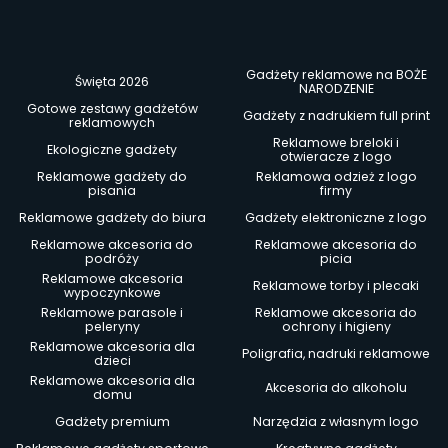
Gadżety reklamowe na BOŻE
Święta 2026
NARODZENIE
Gotowe zestawy gadżetów
Gadżety z nadrukiem full print
reklamowych
Reklamowe breloki i
Ekologiczne gadżety
otwieracze z logo
Reklamowe gadżety do
Reklamowa odzież z logo
pisania
firmy
Reklamowe gadżety do biura
Gadżety elektroniczne z logo
Reklamowe akcesoria do
Reklamowe akcesoria do
podróży
picia
Reklamowe akcesoria
Reklamowe torby i plecaki
wypoczynkowe
Reklamowe parasole i
Reklamowe akcesoria do
peleryny
ochrony i higieny
Reklamowe akcesoria dla
Poligrafia, nadruki reklamowe
dzieci
Reklamowe akcesoria dla
Akcesoria do alkoholu
domu
Gadżety premium
Narzędzia z własnym logo