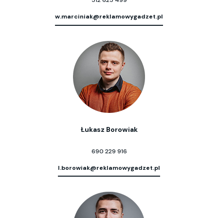
512 625 499
w.marciniak@reklamowygadzet.pl
Łukasz Borowiak
690 229 916
l.borowiak@reklamowygadzet.pl