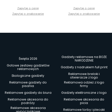
Zapytaj o cenę
Zapytaj o cenę
Zapytaj o znakowanie
Zapytaj o znakowanie
Gadżety reklamowe na BOŻE
Święta 2026
NARODZENIE
Gotowe zestawy gadżetów
Gadżety z nadrukiem full print
reklamowych
Reklamowe breloki i
Ekologiczne gadżety
otwieracze z logo
Reklamowe gadżety do
Reklamowa odzież z logo
pisania
firmy
Reklamowe gadżety do biura
Gadżety elektroniczne z logo
Reklamowe akcesoria do
Reklamowe akcesoria do
podróży
picia
Reklamowe akcesoria
Reklamowe torby i plecaki
wypoczynkowe