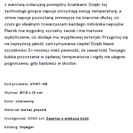
z warstwą izolacyjną pomiędzy ściankami. Dzięki tej
technologii gorące napoje utrzymają swoją temperaturę, a
zimne napoje pozostaną zimniejsze na znacznie dłużej, co
czyni go idealnym towarzyszem każdego miłośnika napojów.
Plastik ma wygodny, szczelny zacisk i ma matowe
wykończenie, co dodaje mu wyjątkowej estetyki. Przygotuj się
na najwyższą jakość zatrzymywania ciepła! Dzięki klasie
szczelności 2+ możesz mieć pewność, że zawartość Twojego
kubka pozostanie w żądanej temperaturze i nigdy nie ulegnie
pogorszeniu, gdy będziesz w drodze.
Kod produktu:
V1167-05
Wymiar:
Ø7,8 x 13 cm
Kolor:
czerwony
Materiał:
metal, plastik
Dostępność: 5060 szt.
Zapytaj o większą ilość
Katalog:
Voyager