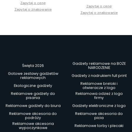
Zapytaj o cenę
Zapytaj o cenę
Zapytaj o znakowanie
Zapytaj o znakowanie
Gadżety reklamowe na BOŻE
Święta 2026
NARODZENIE
Gotowe zestawy gadżetów
Gadżety z nadrukiem full print
reklamowych
Reklamowe breloki i
Ekologiczne gadżety
otwieracze z logo
Reklamowe gadżety do
Reklamowa odzież z logo
pisania
firmy
Reklamowe gadżety do biura
Gadżety elektroniczne z logo
Reklamowe akcesoria do
Reklamowe akcesoria do
podróży
picia
Reklamowe akcesoria
Reklamowe torby i plecaki
wypoczynkowe