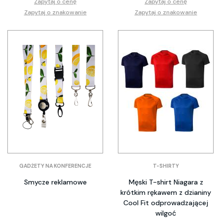
Zapytaj o cenę
Zapytaj o cenę
Zapytaj o znakowanie
Zapytaj o znakowanie
GADŻETY NA KONFERENCJE
T-SHIRTY
Smycze reklamowe
Męski T-shirt Niagara z
krótkim rękawem z dzianiny
Cool Fit odprowadzającej
wilgoć