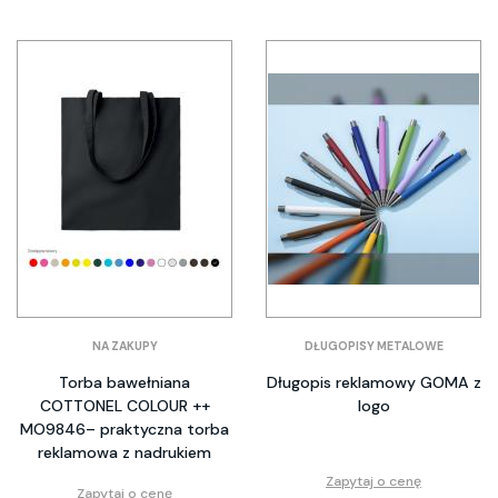
NA ZAKUPY
DŁUGOPISY METALOWE
Torba bawełniana
Długopis reklamowy GOMA z
COTTONEL COLOUR ++
logo
MO9846– praktyczna torba
reklamowa z nadrukiem
Zapytaj o cenę
Zapytaj o cenę