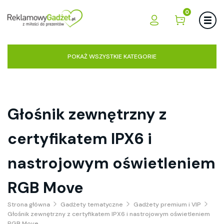
0
POKAŻ WSZYSTKIE KATEGORIE
Głośnik zewnętrzny z
certyfikatem IPX6 i
nastrojowym oświetleniem
RGB Move
Strona główna
Gadżety tematyczne
Gadżety premium i VIP
Głośnik zewnętrzny z certyfikatem IPX6 i nastrojowym oświetleniem
RGB Move