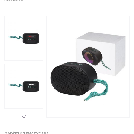
GADŻETY TEMATYCZNE