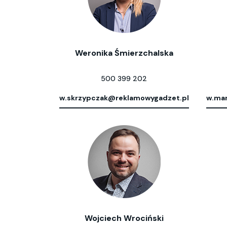
Weronika Śmierzchalska
500 399 202
w.skrzypczak@reklamowygadzet.pl
w.mar
Wojciech Wrociński