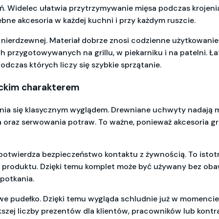
dań. Widelec ułatwia przytrzymywanie mięsa podczas kroje
zebne akcesoria w każdej kuchni i przy każdym ruszcie.
i nierdzewnej. Materiał dobrze znosi codzienne użytkowanie
ch przygotowywanych na grillu, w piekarniku i na patelni.
dczas których liczy się szybkie sprzątanie.
nckim charakterem
ia się klasycznym wyglądem. Drewniane uchwyty nadają mu n
oraz serwowania potraw. To ważne, ponieważ akcesoria gril
 potwierdza bezpieczeństwo kontaktu z żywnością. To istotn
e produktu. Dzięki temu komplet może być używany bez ob
potkania.
we pudełko. Dzięki temu wygląda schludnie już w momenci
kszej liczby prezentów dla klientów, pracowników lub ko