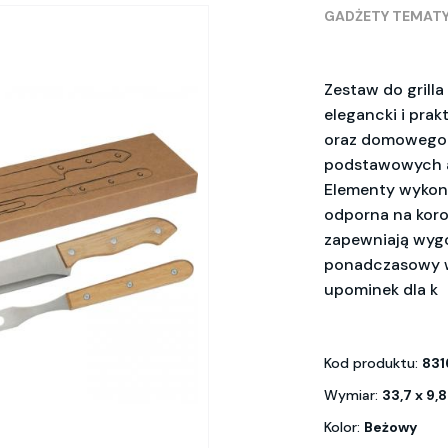
GADŻETY TEMAT
Zestaw do grilla
elegancki i prak
oraz domowego 
podstawowych ak
Elementy wykonan
odporna na koro
zapewniają wygo
ponadczasowy wy
upominek dla k
Kod produktu:
831
Wymiar:
33,7 x 9,
Kolor:
Beżowy