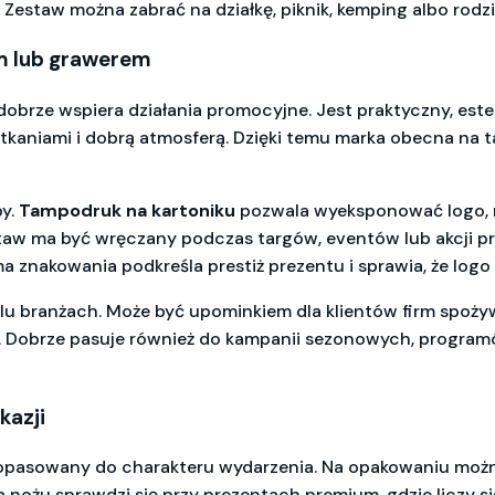
Zestaw można zabrać na działkę, piknik, kemping albo rodz
em lub grawerem
dobrze wspiera działania promocyjne. Jest praktyczny, est
potkaniami i dobrą atmosferą. Dzięki temu marka obecna na
y.
Tampodruk na kartoniku
pozwala wyeksponować logo, na
staw ma być wręczany podczas targów, eventów lub akcji p
rma znakowania podkreśla prestiż prezentu i sprawia, że logo
elu branżach. Może być upominkiem dla klientów firm spoż
. Dobrze pasuje również do kampanii sezonowych, program
kazji
pasowany do charakteru wydarzenia. Na opakowaniu można
a nożu sprawdzi się przy prezentach premium, gdzie liczy się