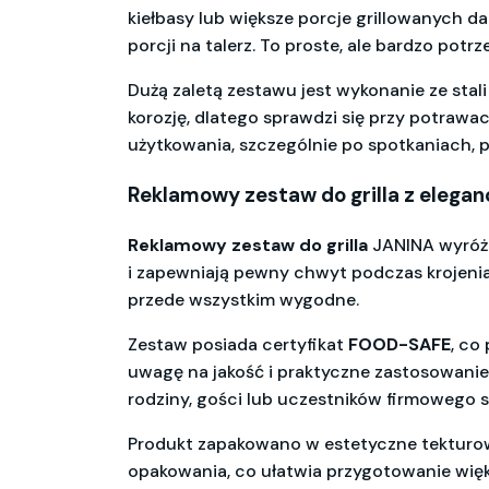
kiełbasy lub większe porcje grillowanych 
porcji na talerz. To proste, ale bardzo potr
Dużą zaletą zestawu jest wykonanie ze stal
korozję, dlatego sprawdzi się przy potrawa
użytkowania, szczególnie po spotkaniach, po
Reklamowy zestaw do grilla z elega
Reklamowy zestaw do grilla
JANINA wyróżn
i zapewniają pewny chwyt podczas krojenia 
przede wszystkim wygodne.
Zestaw posiada certyfikat
FOOD-SAFE
, co
uwagę na jakość i praktyczne zastosowani
rodziny, gości lub uczestników firmowego s
Produkt zapakowano w estetyczne tekturo
opakowania, co ułatwia przygotowanie wię