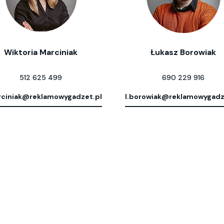
Wiktoria Marciniak
Łukasz Borowiak
512 625 499
690 229 916
ciniak@reklamowygadzet.pl
l.borowiak@reklamowygadz