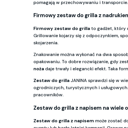
pomagają w przechowywaniu i transporcie. 
Firmowy zestaw do grilla z nadruki
Firmowy zestaw do grilla
to gadżet, który 
Grillowanie kojarzy się z odpoczynkiem, s
skojarzenia.
Znakowanie można wykonać na dwa sposob
opakowaniu. To dobre rozwiązanie, gdy ze
noża
daje trwały i elegancki efekt. Taka fo
Zestaw do grilla
JANINA sprawdzi się w wi
ogrodniczych, turystycznych i usługowych
pracowników.
Zestaw do grilla z napisem na wiele o
Zestaw do grilla z napisem
może zostać do
eventu lub hasło letniej kampanii. Grawer n