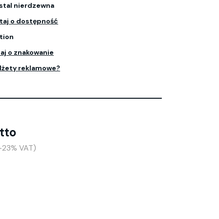
stal nierdzewna
taj o dostępność
tion
aj o znakowanie
dżety reklamowe?
tto
(+23% VAT)