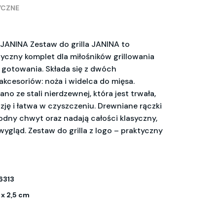
YCZNE
 JANINA Zestaw do grilla JANINA to
tyczny komplet dla miłośników grillowania
gotowania. Składa się z dwóch
cesoriów: noża i widelca do mięsa.
o ze stali nierdzewnej, która jest trwała,
zję i łatwa w czyszczeniu. Drewniane rączki
dny chwyt oraz nadają całości klasyczny,
gląd. Zestaw do grilla z logo – praktyczny
6313
8 x 2,5 cm