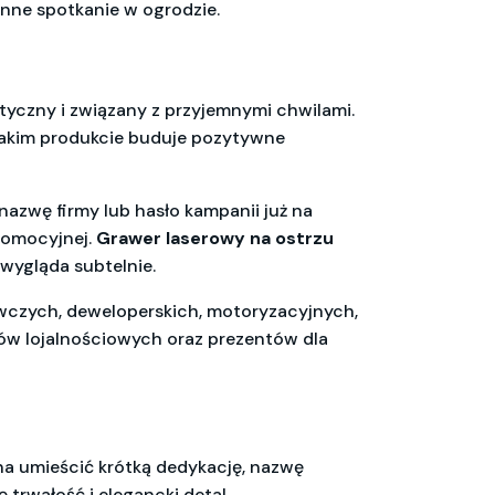
inne spotkanie w ogrodzie.
etyczny i związany z przyjemnymi chwilami.
 takim produkcie buduje pozytywne
zwę firmy lub hasło kampanii już na
romocyjnej.
Grawer laserowy na ostrzu
 wygląda subtelnie.
ywczych, deweloperskich, motoryzacyjnych,
ów lojalnościowych oraz prezentów dla
 umieścić krótką dedykację, nazwę
 trwałość i elegancki detal.