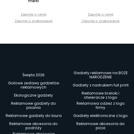
marki
Zapytaj o cenę
Zapytaj o cenę
Zapytaj o znakowanie
Zapytaj o znakowanie
Gadżety reklamowe na BOŻE
Święta 2026
NARODZENIE
Gotowe zestawy gadżetów
Gadżety z nadrukiem full print
reklamowych
Reklamowe breloki i
Ekologiczne gadżety
otwieracze z logo
Reklamowe gadżety do
Reklamowa odzież z logo
pisania
firmy
Reklamowe gadżety do biura
Gadżety elektroniczne z logo
Reklamowe akcesoria do
Reklamowe akcesoria do
podróży
picia
Reklamowe akcesoria