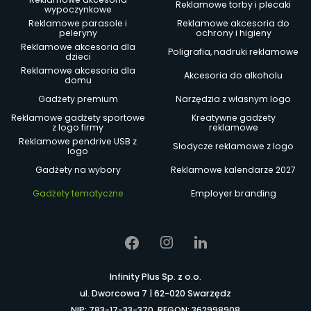
Reklamowe torby i plecaki
wypoczynkowe
Reklamowe parasole i
Reklamowe akcesoria do
peleryny
ochrony i higieny
Reklamowe akcesoria dla
Poligrafia, nadruki reklamowe
dzieci
Reklamowe akcesoria dla
Akcesoria do alkoholu
domu
Gadżety premium
Narzędzia z własnym logo
Reklamowe gadżety sportowe
Kreatywne gadżety
z logo firmy
reklamowe
Reklamowe pendrive USB z
Słodycze reklamowe z logo
logo
Gadżety na wybory
Reklamowe kalendarze 2027
Gadżety tematyczne
Employer branding
Infinity Plus Sp. z o.o.
ul. Dworcowa 7 | 62-020 Swarzędz
NIP: 783-17-33-370, REGON: 362998908