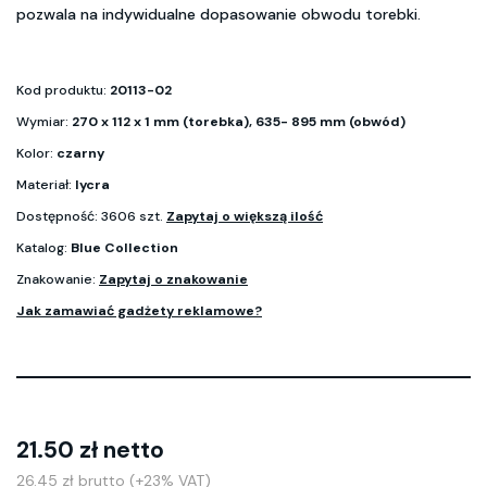
pozwala na indywidualne dopasowanie obwodu torebki.
Kod produktu:
20113-02
Wymiar:
270 x 112 x 1 mm (torebka), 635- 895 mm (obwód)
Kolor:
czarny
Materiał:
lycra
Dostępność: 3606 szt.
Zapytaj o większą ilość
Katalog:
Blue Collection
Znakowanie:
Zapytaj o znakowanie
Jak zamawiać gadżety reklamowe?
21.50 zł netto
26.45 zł brutto (+23% VAT)