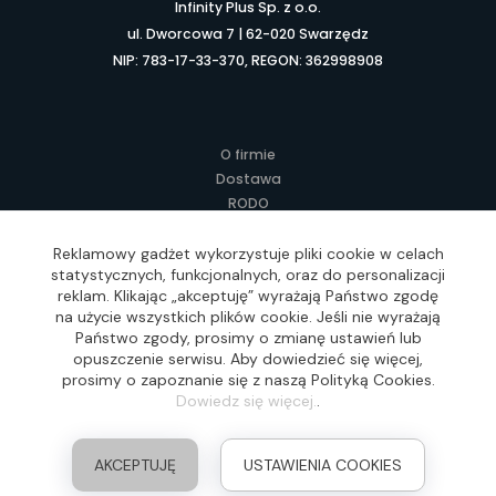
Infinity Plus Sp. z o.o.
ul. Dworcowa 7 | 62-020 Swarzędz
NIP: 783-17-33-370, REGON: 362998908
O firmie
Dostawa
RODO
Kontakt
Regulamin
Reklamowy gadżet wykorzystuje pliki cookie w celach
statystycznych, funkcjonalnych, oraz do personalizacji
Lokalne Gadżety Reklamowe
reklam. Klikając „akceptuję” wyrażają Państwo zgodę
Jak zamawiać?
na użycie wszystkich plików cookie. Jeśli nie wyrażają
Słownik pojęć
Państwo zgody, prosimy o zmianę ustawień lub
FAQ
opuszczenie serwisu. Aby dowiedzieć się więcej,
prosimy o zapoznanie się z naszą Polityką Cookies.
Dowiedz się więcej.
.
Realizacja: Idea4Me.pl, Wszelkie prawa zastrzeżone
AKCEPTUJĘ
USTAWIENIA COOKIES