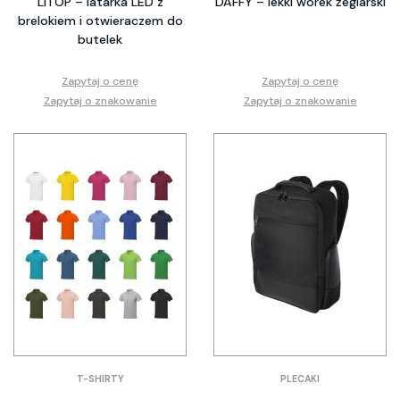
LITOP – latarka LED z
DAFFY – lekki worek żeglarski
brelokiem i otwieraczem do
butelek
Zapytaj o cenę
Zapytaj o cenę
Zapytaj o znakowanie
Zapytaj o znakowanie
T-SHIRTY
PLECAKI