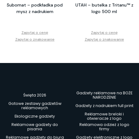
Subomat – podkładka pod
UTAH – butelka z Tritanu™ z
mysz z nadrukiem
logo 500 ml
Zapytaj o cenę
Zapytaj o cenę
Zapytaj o znakowanie
Zapytaj o znakowanie
Gadżety reklamowe na BOŻE
Święta 2026
NARODZENIE
Gotowe zestawy gadżetów
Gadżety z nadrukiem full print
reklamowych
Reklamowe breloki i
Ekologiczne gadżety
otwieracze z logo
Reklamowe gadżety do
Reklamowa odzież z logo
pisania
firmy
Reklamowe gadżety do biura
Gadżety elektroniczne z logo