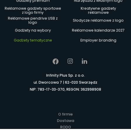
Gadżety premium
Narzędzia z własnym logo
Reklamowe gadżety sportowe
Kreatywne gadżety
z logo firmy
reklamowe
Reklamowe pendrive USB z
Słodycze reklamowe z logo
logo
Gadżety na wybory
Reklamowe kalendarze 2027
Gadżety tematyczne
Employer branding
Infinity Plus Sp. z o.o.
ul. Dworcowa 7 | 62-020 Swarzędz
NIP: 783-17-33-370, REGON: 362998908
O firmie
Dostawa
RODO