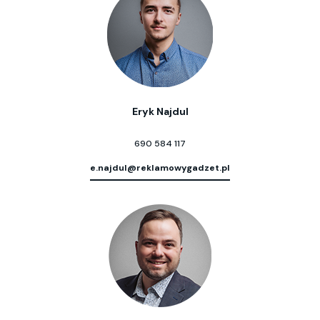
Eryk Najdul
690 584 117
e.najdul@reklamowygadzet.pl