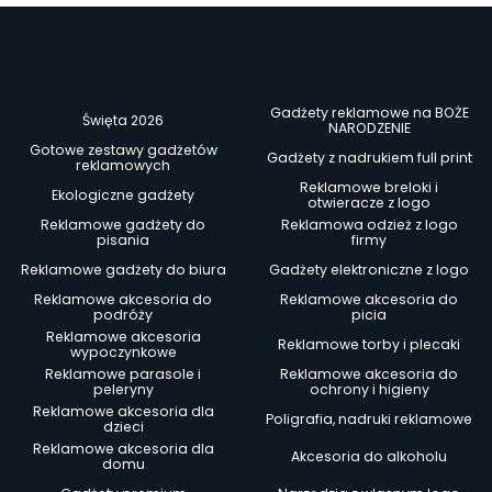
Gadżety reklamowe na BOŻE
Święta 2026
NARODZENIE
Gotowe zestawy gadżetów
Gadżety z nadrukiem full print
reklamowych
Reklamowe breloki i
Ekologiczne gadżety
otwieracze z logo
Reklamowe gadżety do
Reklamowa odzież z logo
pisania
firmy
Reklamowe gadżety do biura
Gadżety elektroniczne z logo
Reklamowe akcesoria do
Reklamowe akcesoria do
podróży
picia
Reklamowe akcesoria
Reklamowe torby i plecaki
wypoczynkowe
Reklamowe parasole i
Reklamowe akcesoria do
peleryny
ochrony i higieny
Reklamowe akcesoria dla
Poligrafia, nadruki reklamowe
dzieci
Reklamowe akcesoria dla
Akcesoria do alkoholu
domu