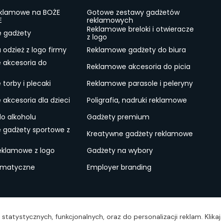
eklamowe na BOŻE
Gotowe zestawy gadżetów
E
reklamowych
Reklamowe breloki i otwieracze
e gadżety
z logo
odzież z logo firmy
Reklamowe gadżety do biura
 akcesoria do
Reklamowe akcesoria do picia
torby i plecaki
Reklamowe parasole i peleryny
akcesoria dla dzieci
Poligrafia, nadruki reklamowe
do alkoholu
Gadżety premium
 gadżety sportowe z
Kreatywne gadżety reklamowe
eklamowe z logo
Gadżety na wybory
ematyczne
Employer branding
ulamin
Lokalne Gadżety Reklamowe
Jak zamawiać?
S
statystycznych, funkcjonalnych, oraz do personalizacji reklam. Klik