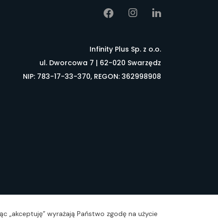
Infinity Plus Sp. z o.o.
ul. Dworcowa 7 | 62-020 Swarzędz
NIP: 783-17-33-370, REGON: 362998908
łownik pojęć
FAQ
ając „akceptuję” wyrażają Państwo zgodę na użycie