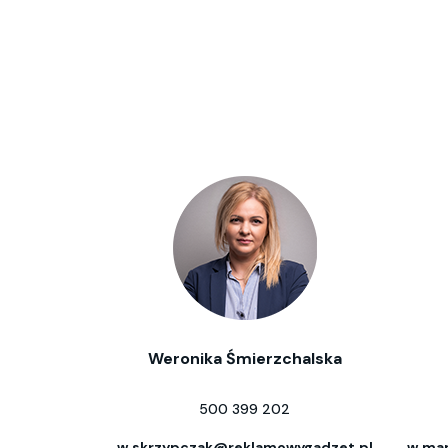
Weronika Śmierzchalska
500 399 202
w.skrzypczak@reklamowygadzet.pl
w.mar