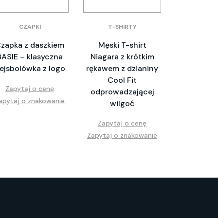
CZAPKI
T-SHIRTY
zapka z daszkiem
Męski T-shirt
BASIE – klasyczna
Niagara z krótkim
ejsbolówka z logo
rękawem z dzianiny
Cool Fit
Zapytaj o cenę
odprowadzającej
apytaj o znakowanie
wilgoć
Zapytaj o cenę
Zapytaj o znakowanie