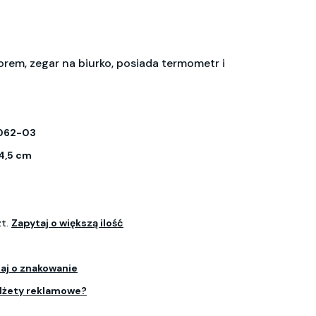
orem, zegar na biurko, posiada termometr i
062-03
 4,5 cm
zt.
Zapytaj o większą ilość
aj o znakowanie
dżety reklamowe?