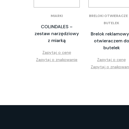
MIARKI
BRELOKI OTWIERACZE
BUTELEK
COLINDALES –
zestaw narzędziowy
Brelok reklamowy
z miarką
otwieraczem d
butelek
Zapytaj o cenę
Zapytaj o znakowanie
Zapytaj o cenę
Zapytaj o znakowan