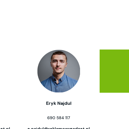
Eryk Najdul
690 584 117
et.pl
e.najdul@reklamowygadzet.pl