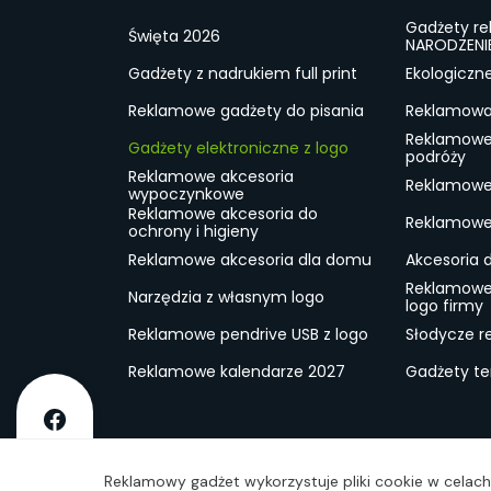
Gadżety r
Święta 2026
NARODZENI
Gadżety z nadrukiem full print
Ekologiczn
Reklamowe gadżety do pisania
Reklamowa 
Reklamowe
Gadżety elektroniczne z logo
podróży
Reklamowe akcesoria
Reklamowe 
wypoczynkowe
Reklamowe akcesoria do
Reklamowe 
ochrony i higieny
Reklamowe akcesoria dla domu
Akcesoria 
Reklamowe
Narzędzia z własnym logo
logo firmy
Reklamowe pendrive USB z logo
Słodycze r
Reklamowe kalendarze 2027
Gadżety t
O firmie
Dostawa
RODO
Kontakt
Reg
Reklamowy gadżet wykorzystuje pliki cookie w celach 