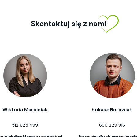
Skontaktuj się z nami
Wiktoria Marciniak
Łukasz Borowiak
512 625 499
690 229 916
ciniak@reklamowygadzet.pl
l.borowiak@reklamowygadz