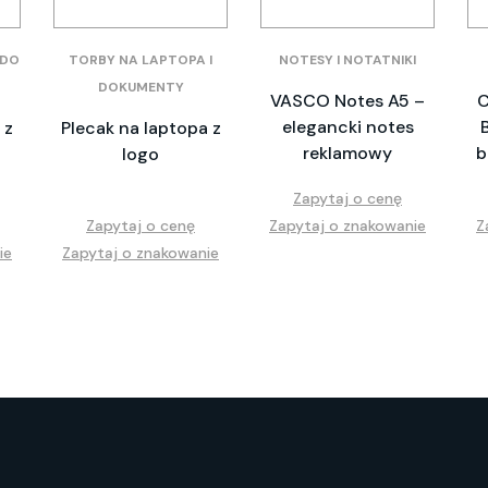
 DO
TORBY NA LAPTOPA I
NOTESY I NOTATNIKI
DOKUMENTY
VASCO Notes A5 –
C
elegancki notes
 z
Plecak na laptopa z
reklamowy
b
o
logo
Zapytaj o cenę
Zapytaj o cenę
Zapytaj o znakowanie
Z
ie
Zapytaj o znakowanie