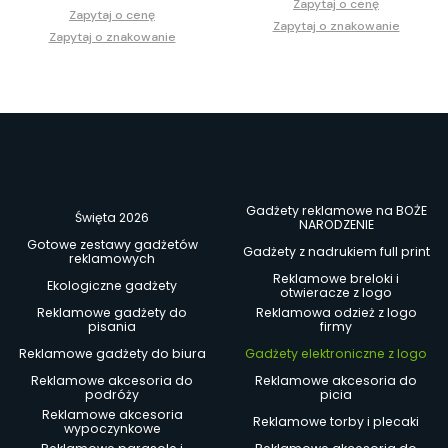
Zapytaj o cenę
Zapytaj o cenę
Zapytaj o znakowanie
Zapytaj o znakowanie
Gadżety reklamowe na BOŻE
Święta 2026
NARODZENIE
Gotowe zestawy gadżetów
Gadżety z nadrukiem full print
reklamowych
Reklamowe breloki i
Ekologiczne gadżety
otwieracze z logo
Reklamowe gadżety do
Reklamowa odzież z logo
pisania
firmy
Reklamowe gadżety do biura
Gadżety elektroniczne z logo
Reklamowe akcesoria do
Reklamowe akcesoria do
podróży
picia
Reklamowe akcesoria
Reklamowe torby i plecaki
wypoczynkowe