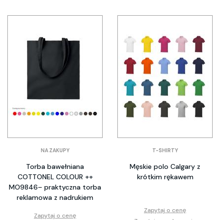
NA ZAKUPY
T-SHIRTY
Torba bawełniana
Męskie polo Calgary z
COTTONEL COLOUR ++
krótkim rękawem
MO9846– praktyczna torba
reklamowa z nadrukiem
Zapytaj o cenę
Zapytaj o cenę