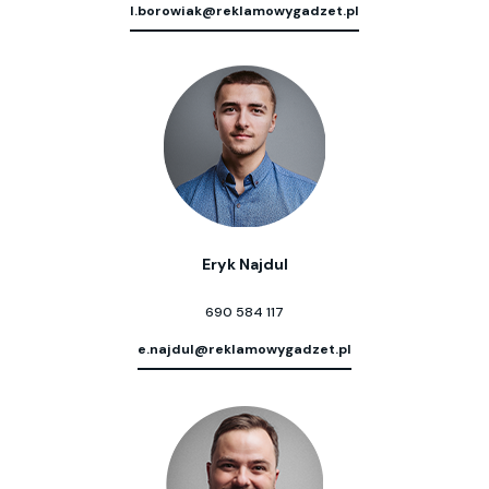
l.borowiak@reklamowygadzet.pl
Eryk Najdul
690 584 117
e.najdul@reklamowygadzet.pl