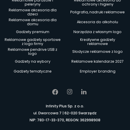
Reklamowe parasole i
Reklamowe akcesoria do
peleryny
ochrony i higieny
Reklamowe akcesoria dla
Poligrafia, nadruki reklamowe
dzieci
Reklamowe akcesoria dla
Akcesoria do alkoholu
domu
Gadżety premium
Narzędzia z własnym logo
Reklamowe gadżety sportowe
Kreatywne gadżety
z logo firmy
reklamowe
Reklamowe pendrive USB z
Słodycze reklamowe z logo
logo
Gadżety na wybory
Reklamowe kalendarze 2027
Gadżety tematyczne
Employer branding
Infinity Plus Sp. z o.o.
ul. Dworcowa 7 | 62-020 Swarzędz
NIP: 783-17-33-370, REGON: 362998908