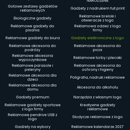
NARODZENIE
Gotowe zestawy gadżetów
Gadżety z nadrukiem full print
reklamowych
Reklamowe breloki i
Ekologiczne gadżety
otwieracze z logo
Reklamowe gadżety do
Reklamowa odzież z logo
pisania
firmy
Reklamowe gadżety do biura
Gadżety elektroniczne z logo
Reklamowe akcesoria do
Reklamowe akcesoria do
podróży
picia
Reklamowe akcesoria
Reklamowe torby i plecaki
wypoczynkowe
Reklamowe parasole i
Reklamowe akcesoria do
peleryny
ochrony i higieny
Reklamowe akcesoria dla
Poligrafia, nadruki reklamowe
dzieci
Reklamowe akcesoria dla
Akcesoria do alkoholu
domu
Gadżety premium
Narzędzia z własnym logo
Reklamowe gadżety sportowe
Kreatywne gadżety
z logo firmy
reklamowe
Reklamowe pendrive USB z
Słodycze reklamowe z logo
logo
Gadżety na wybory
Reklamowe kalendarze 2027