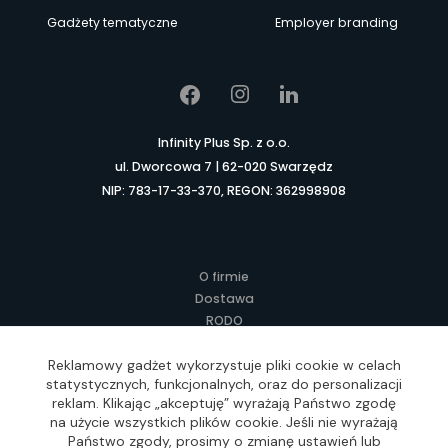
Gadżety tematyczne
Employer branding
Infinity Plus Sp. z o.o.
ul. Dworcowa 7 | 62-020 Swarzędz
NIP: 783-17-33-370, REGON: 362998908
O firmie
Dostawa
RODO
Kontakt
Regulamin
Reklamowy gadżet wykorzystuje pliki cookie w celach
statystycznych, funkcjonalnych, oraz do personalizacji
Lokalne Gadżety Reklamowe
reklam. Klikając „akceptuję” wyrażają Państwo zgodę
Jak zamawiać?
na użycie wszystkich plików cookie. Jeśli nie wyrażają
Słownik pojęć
Państwo zgody, prosimy o zmianę ustawień lub