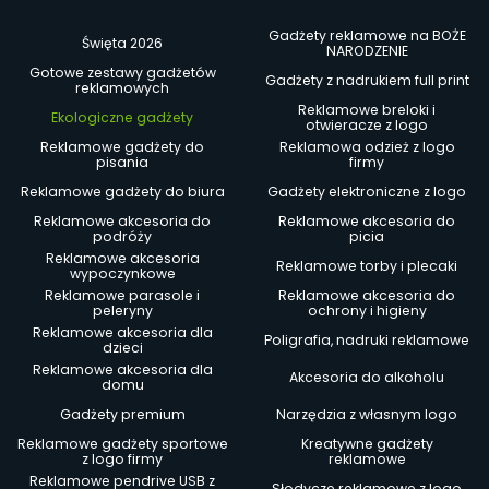
Gadżety reklamowe na BOŻE
Święta 2026
NARODZENIE
Gotowe zestawy gadżetów
Gadżety z nadrukiem full print
reklamowych
Reklamowe breloki i
Ekologiczne gadżety
otwieracze z logo
Reklamowe gadżety do
Reklamowa odzież z logo
pisania
firmy
Reklamowe gadżety do biura
Gadżety elektroniczne z logo
Reklamowe akcesoria do
Reklamowe akcesoria do
podróży
picia
Reklamowe akcesoria
Reklamowe torby i plecaki
wypoczynkowe
Reklamowe parasole i
Reklamowe akcesoria do
peleryny
ochrony i higieny
Reklamowe akcesoria dla
Poligrafia, nadruki reklamowe
dzieci
Reklamowe akcesoria dla
Akcesoria do alkoholu
domu
Gadżety premium
Narzędzia z własnym logo
Reklamowe gadżety sportowe
Kreatywne gadżety
z logo firmy
reklamowe
Reklamowe pendrive USB z
Słodycze reklamowe z logo