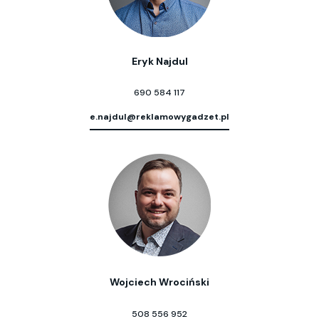
Eryk Najdul
690 584 117
e.najdul@reklamowygadzet.pl
Wojciech Wrociński
508 556 952