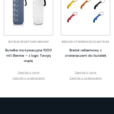
BUTELKI SPORTOWE I BIDONY
BRELOKI OTWIERACZE DO BUTELEK
Butelka motywacyjna 1000
Brelok reklamowy z
ml | Bennie – z logo Twojej
otwieraczem do butelek
marki
Zapytaj o cenę
Zapytaj o cenę
Zapytaj o znakowanie
Zapytaj o znakowanie