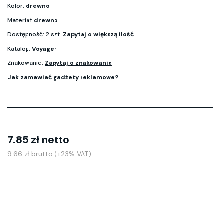
Kolor:
drewno
Materiał:
drewno
Dostępność: 2 szt.
Zapytaj o większą ilość
Katalog:
Voyager
Znakowanie:
Zapytaj o znakowanie
Jak zamawiać gadżety reklamowe?
7.85 zł netto
9.66 zł brutto (+23% VAT)