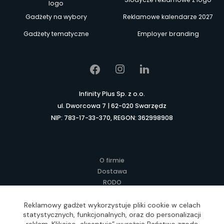
logo
Gadżety na wybory
Reklamowe kalendarze 2027
Gadżety tematyczne
Employer branding
Infinity Plus Sp. z o.o.
ul. Dworcowa 7 | 62-020 Swarzędz
NIP: 783-17-33-370, REGON: 362998908
O firmie
Dostawa
RODO
Kontakt
Regulamin
Reklamowy gadżet wykorzystuje pliki cookie w celach
statystycznych, funkcjonalnych, oraz do personalizacji
Lokalne Gadżety Reklamowe