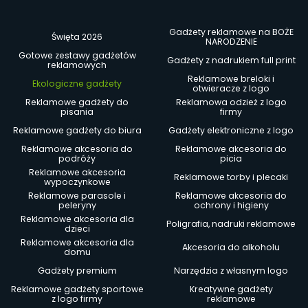
Gadżety reklamowe na BOŻE
Święta 2026
NARODZENIE
Gotowe zestawy gadżetów
Gadżety z nadrukiem full print
reklamowych
Reklamowe breloki i
Ekologiczne gadżety
otwieracze z logo
Reklamowe gadżety do
Reklamowa odzież z logo
pisania
firmy
Reklamowe gadżety do biura
Gadżety elektroniczne z logo
Reklamowe akcesoria do
Reklamowe akcesoria do
podróży
picia
Reklamowe akcesoria
Reklamowe torby i plecaki
wypoczynkowe
Reklamowe parasole i
Reklamowe akcesoria do
peleryny
ochrony i higieny
Reklamowe akcesoria dla
Poligrafia, nadruki reklamowe
dzieci
Reklamowe akcesoria dla
Akcesoria do alkoholu
domu
Gadżety premium
Narzędzia z własnym logo
Reklamowe gadżety sportowe
Kreatywne gadżety
z logo firmy
reklamowe