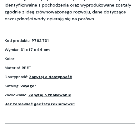
identyfikowalne z pochodzenia oraz wyprodukowane zostały
zgodnie z ideą zrównoważonego rozwoju, dane dotyczące
oszczędności wody opierają się na porówn
Kod produktu:
P762.731
Wymiar:
31 x 17 x 44 cm
Kolor:
Materiał:
RPET
Dostępność:
Zapytaj o dostępność
Katalog:
Voyager
Znakowanie:
Zapytaj o znakowanie
Jak zamawiać gadżety reklamowe?