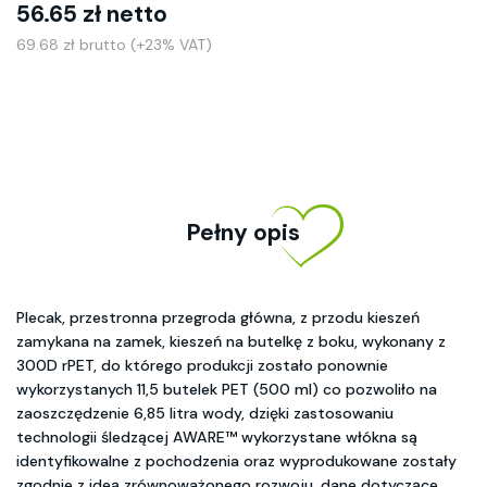
56.65 zł netto
69.68 zł brutto (+23% VAT)
Pełny opis
Plecak, przestronna przegroda główna, z przodu kieszeń
zamykana na zamek, kieszeń na butelkę z boku, wykonany z
300D rPET, do którego produkcji zostało ponownie
wykorzystanych 11,5 butelek PET (500 ml) co pozwoliło na
zaoszczędzenie 6,85 litra wody, dzięki zastosowaniu
technologii śledzącej AWARE™ wykorzystane włókna są
identyfikowalne z pochodzenia oraz wyprodukowane zostały
zgodnie z ideą zrównoważonego rozwoju, dane dotyczące