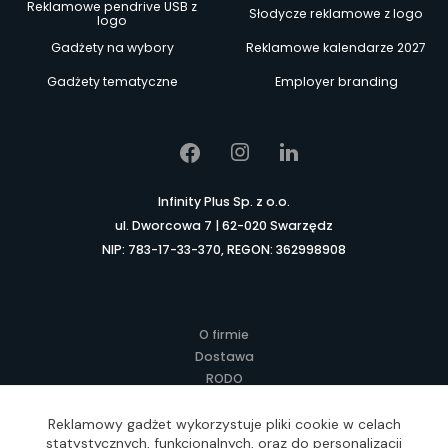
Reklamowe pendrive USB z
Słodycze reklamowe z logo
logo
Gadżety na wybory
Reklamowe kalendarze 2027
Gadżety tematyczne
Employer branding
Infinity Plus Sp. z o.o.
ul. Dworcowa 7 | 62-020 Swarzędz
NIP: 783-17-33-370, REGON: 362998908
O firmie
Dostawa
RODO
Kontakt
Regulamin
Reklamowy gadżet wykorzystuje pliki cookie w celach
statystycznych, funkcjonalnych, oraz do personalizacji
Lokalne Gadżety Reklamowe