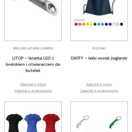
BRELOKI LATARKI I LAMPKI
PLECAKI
LITOP – latarka LED z
DAFFY – lekki worek żeglarski
brelokiem i otwieraczem do
butelek
Zapytaj o cenę
Zapytaj o cenę
Zapytaj o znakowanie
Zapytaj o znakowanie