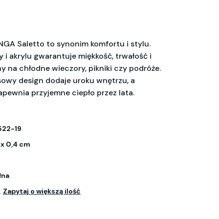
NGA Saletto to synonim komfortu i stylu.
 i akrylu gwarantuje miękkość, trwałość i
ny na chłodne wieczory, pikniki czy podróże.
owy design dodaje uroku wnętrzu, a
apewnia przyjemne ciepło przez lata.
522-19
 x 0,4 cm
łna
.
Zapytaj o większą ilość