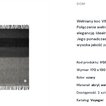
DOM
Wełniany koc VI
Połączenie wełny
elegancję. Ideal
Jego ponadczas
wysoka jakość z
Kod produktu:
VG
Wymiar:
170 x 130
Kolor:
szary
Materiał:
akryl, we
Dostępność: 2 szt
Katalog:
Voyager