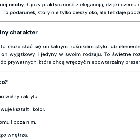
kiej osoby
. Łączy praktyczność z elegancją, dzięki czemu 
To podarunek, który nie tylko cieszy oko, ale też daje poczuc
lny charakter
tto może stać się unikalnym nośnikiem stylu lub elementem
ię on wyjątkowy i jedyny w swoim rodzaju. To świetne r
sób prywatnych, które chcą wręczyć niepowtarzalny prezen
to?
u wełny i akrylu.
uje kształt i kolor.
omu i poza nim.
go wnętrza.