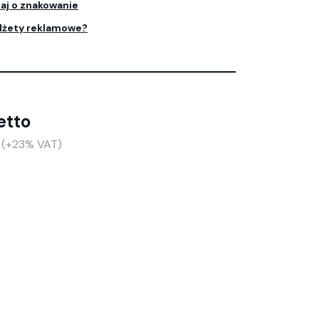
aj o znakowanie
dżety reklamowe?
etto
o (+23% VAT)