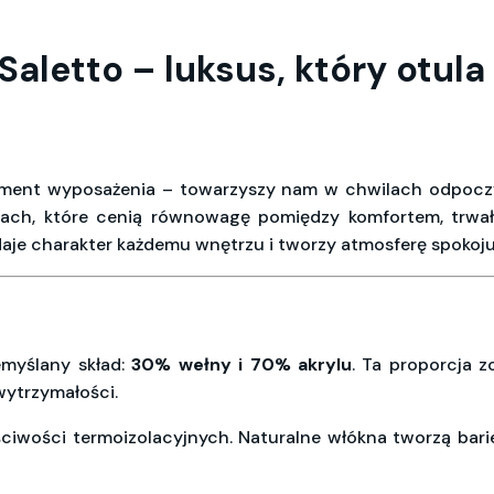
aletto – luksus, który otula
lement wyposażenia – towarzyszy nam w chwilach odpoczyn
ch, które cenią równowagę pomiędzy komfortem, trwałoś
daje charakter każdemu wnętrzu i tworzy atmosferę spokoju
emyślany skład:
30% wełny i 70% akrylu
. Ta proporcja 
wytrzymałości.
ściwości termoizolacyjnych. Naturalne włókna tworzą bar