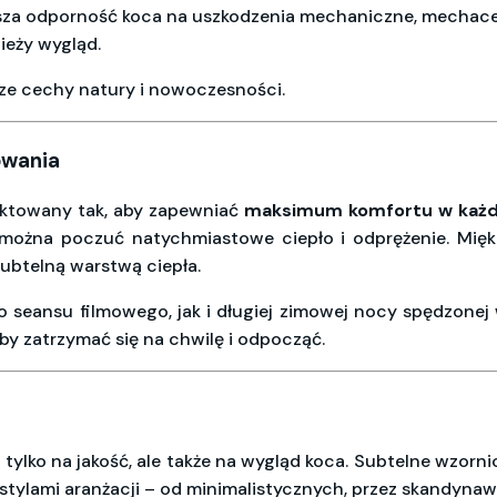
ksza odporność koca na uszkodzenia mechaniczne, mechaceni
ieży wygląd.
psze cechy natury i nowoczesności.
owania
ektowany tak, aby zapewniać
maksimum komfortu w każd
 można poczuć natychmiastowe ciepło i odprężenie. Miękk
 subtelną warstwą ciepła.
 seansu filmowego, jak i długiej zimowej nocy spędzonej 
by zatrzymać się na chwilę i odpocząć.
 tylko na jakość, ale także na wygląd koca. Subtelne wzorni
tylami aranżacji – od minimalistycznych, przez skandynawsk