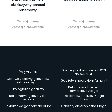
ekskluzywny parasol
reklamowy
Zapytaj o cenę
Zapytaj o cenę
Zapytaj o znakowanie
Zapytaj o znakowanie
Gadżety reklamowe na BOŻE
Święta 2026
NARODZENIE
Gotowe zestawy gadżetów
Gadżety z nadrukiem full print
reklamowych
Reklamowe breloki i
Ekologiczne gadżety
otwieracze z logo
Reklamowe gadżety do
Reklamowa odzież z logo
pisania
firmy
Reklamowe gadżety do biura
Gadżety elektroniczne z logo