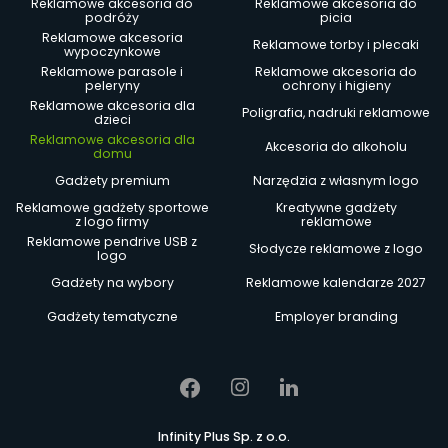
Reklamowe akcesoria do
Reklamowe akcesoria do
podróży
picia
Reklamowe akcesoria
Reklamowe torby i plecaki
wypoczynkowe
Reklamowe parasole i
Reklamowe akcesoria do
peleryny
ochrony i higieny
Reklamowe akcesoria dla
Poligrafia, nadruki reklamowe
dzieci
Reklamowe akcesoria dla
Akcesoria do alkoholu
domu
Gadżety premium
Narzędzia z własnym logo
Reklamowe gadżety sportowe
Kreatywne gadżety
z logo firmy
reklamowe
Reklamowe pendrive USB z
Słodycze reklamowe z logo
logo
Gadżety na wybory
Reklamowe kalendarze 2027
Gadżety tematyczne
Employer branding
Infinity Plus Sp. z o.o.