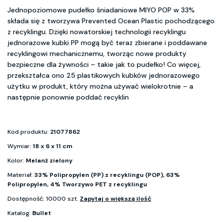
Jednopoziomowe pudełko śniadaniowe MIYO POP w 33%
składa się z tworzywa Prevented Ocean Plastic pochodzącego
z recyklingu. Dzięki nowatorskiej technologii recyklingu
jednorazowe kubki PP mogą być teraz zbierane i poddawane
recyklingowi mechanicznemu, tworząc nowe produkty
bezpieczne dla żywności – takie jak to pudełko! Co więcej,
przekształca ono 25 plastikowych kubków jednorazowego
użytku w produkt, który można używać wielokrotnie – a
następnie ponownie poddać recyklin
Kod produktu:
21077862
Wymiar:
18 x 6 x 11 cm
Kolor:
Melanż zielony
Materiał:
33% Polipropylen (PP) z recyklingu (POP), 63%
Polipropylen, 4% Tworzywo PET z recyklingu
Dostępność: 10000 szt.
Zapytaj o większą ilość
Katalog:
Bullet