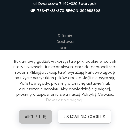
ul. Dworcowa 7 | 62-020 Swarzędz
NIP: 783-17-33-370, REGON: 362998908
O firmie
Dostawa
RODO
Kontakt
Regulamin
Reklamowy gadżet wykorzystuje pliki cookie w celach
statystycznych, funkcjonalnych, oraz do personalizacji
Lokalne Gadżety Reklamowe
reklam. Klikając „akceptuję” wyrażają Państwo zgodę
Jak zamawiać?
na użycie wszystkich plików cookie. Jeśli nie wyrażają
Słownik pojęć
Państwo zgody, prosimy o zmianę ustawień lub
FAQ
opuszczenie serwisu. Aby dowiedzieć się więcej,
prosimy o zapoznanie się z naszą Polityką Cookies.
Dowiedz się więcej.
.
Realizacja: Idea4Me.pl, Wszelkie prawa zastrzeżone
AKCEPTUJĘ
USTAWIENIA COOKIES