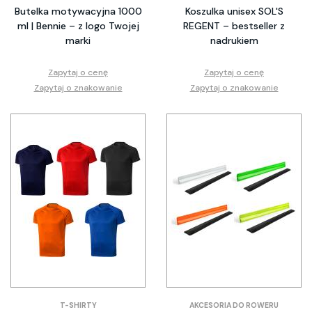
Butelka motywacyjna 1000
Koszulka unisex SOL'S
ml | Bennie – z logo Twojej
REGENT – bestseller z
marki
nadrukiem
Zapytaj o cenę
Zapytaj o cenę
Zapytaj o znakowanie
Zapytaj o znakowanie
T-SHIRTY
AKCESORIA DO ROWERU