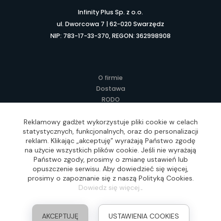
Infinity Plus Sp. z o.o.
ul. Dworcowa 7 | 62-020 Swarzędz
NIP: 783-17-33-370, REGON: 362998908
O firmie
Dostawa
RODO
Kontakt
Regulamin
Reklamowy gadżet wykorzystuje pliki cookie w celach
statystycznych, funkcjonalnych, oraz do personalizacji
Lokalne Gadżety Reklamowe
reklam. Klikając „akceptuję” wyrażają Państwo zgodę
Jak zamawiać?
na użycie wszystkich plików cookie. Jeśli nie wyrażają
Słownik pojęć
Państwo zgody, prosimy o zmianę ustawień lub
FAQ
opuszczenie serwisu. Aby dowiedzieć się więcej,
prosimy o zapoznanie się z naszą Polityką Cookies.
Dowiedz się więcej.
.
Realizacja: Idea4Me.pl, Wszelkie prawa zastrzeżone
AKCEPTUJĘ
USTAWIENIA COOKIES