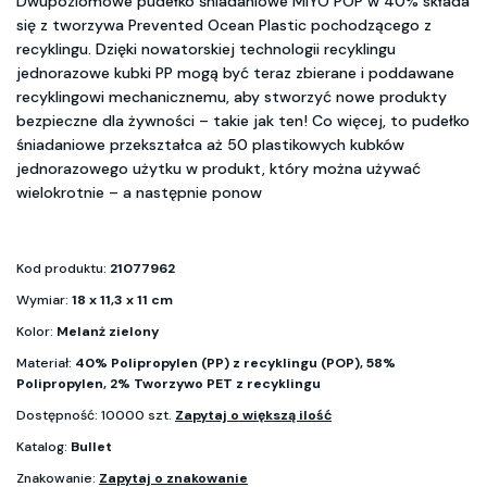
Dwupoziomowe pudełko śniadaniowe MIYO POP w 40% składa
się z tworzywa Prevented Ocean Plastic pochodzącego z
recyklingu. Dzięki nowatorskiej technologii recyklingu
jednorazowe kubki PP mogą być teraz zbierane i poddawane
recyklingowi mechanicznemu, aby stworzyć nowe produkty
bezpieczne dla żywności – takie jak ten! Co więcej, to pudełko
śniadaniowe przekształca aż 50 plastikowych kubków
jednorazowego użytku w produkt, który można używać
wielokrotnie – a następnie ponow
Kod produktu:
21077962
Wymiar:
18 x 11,3 x 11 cm
Kolor:
Melanż zielony
Materiał:
40% Polipropylen (PP) z recyklingu (POP), 58%
Polipropylen, 2% Tworzywo PET z recyklingu
Dostępność: 10000 szt.
Zapytaj o większą ilość
Katalog:
Bullet
Znakowanie:
Zapytaj o znakowanie