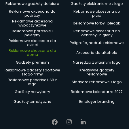
Reklamowe gadżety do biura
Gadżety elektroniczne z logo
Reklamowe akcesoria do
Reklamowe akcesoria do
podróży
picia
Reklamowe akcesoria
Reklamowe torby i plecaki
wypoczynkowe
Reklamowe parasole i
Reklamowe akcesoria do
peleryny
ochrony i higieny
Reklamowe akcesoria dla
Poligrafia, nadruki reklamowe
dzieci
Reklamowe akcesoria dla
Akcesoria do alkoholu
domu
Gadżety premium
Narzędzia z własnym logo
Reklamowe gadżety sportowe
Kreatywne gadżety
z logo firmy
reklamowe
Reklamowe pendrive USB z
Słodycze reklamowe z logo
logo
Gadżety na wybory
Reklamowe kalendarze 2027
Gadżety tematyczne
Employer branding