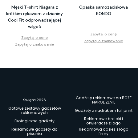
Męski T-shirt Niagara z
Opaska samozaciskowa
krótkim rękawem z dzianiny
BONDO
Cool Fit odprowadzającej
wilgoć
Zapytaj o cenę
Zapytaj o cenę
Zapytaj o znakowanie
Zapytaj o znakowanie
Gadżety reklamowe na BOŻE
Święta 2026
NARODZENIE
Gotowe zestawy gadżetów
Gadżety z nadrukiem full print
reklamowych
Reklamowe breloki i
Ekologiczne gadżety
otwieracze z logo
Reklamowe gadżety do
Reklamowa odzież z logo
pisania
firmy