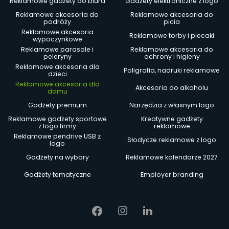
Reklamowe gadżety do biura
Gadżety elektroniczne z logo
Reklamowe akcesoria do
Reklamowe akcesoria do
podróży
picia
Reklamowe akcesoria
Reklamowe torby i plecaki
wypoczynkowe
Reklamowe parasole i
Reklamowe akcesoria do
peleryny
ochrony i higieny
Reklamowe akcesoria dla
Poligrafia, nadruki reklamowe
dzieci
Reklamowe akcesoria dla
Akcesoria do alkoholu
domu
Gadżety premium
Narzędzia z własnym logo
Reklamowe gadżety sportowe
Kreatywne gadżety
z logo firmy
reklamowe
Reklamowe pendrive USB z
Słodycze reklamowe z logo
logo
Gadżety na wybory
Reklamowe kalendarze 2027
Gadżety tematyczne
Employer branding