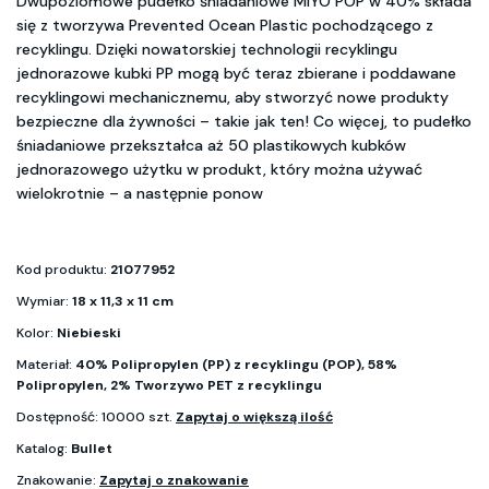
Dwupoziomowe pudełko śniadaniowe MIYO POP w 40% składa
się z tworzywa Prevented Ocean Plastic pochodzącego z
recyklingu. Dzięki nowatorskiej technologii recyklingu
jednorazowe kubki PP mogą być teraz zbierane i poddawane
recyklingowi mechanicznemu, aby stworzyć nowe produkty
bezpieczne dla żywności – takie jak ten! Co więcej, to pudełko
śniadaniowe przekształca aż 50 plastikowych kubków
jednorazowego użytku w produkt, który można używać
wielokrotnie – a następnie ponow
Kod produktu:
21077952
Wymiar:
18 x 11,3 x 11 cm
Kolor:
Niebieski
Materiał:
40% Polipropylen (PP) z recyklingu (POP), 58%
Polipropylen, 2% Tworzywo PET z recyklingu
Dostępność: 10000 szt.
Zapytaj o większą ilość
Katalog:
Bullet
Znakowanie:
Zapytaj o znakowanie