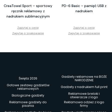
CreaTowel Sport – sportowy
PD-6 Basic – pamięć USB z
ręcznik reklamowy z
nadrukiem
nadrukiem sublimacyjnym
Zapytaj o cenę
Zapytaj o cenę
Zapytaj o znakowanie
Zapytaj o znakowanie
Gadżety reklamowe na BOŻE
Święta 2026
NARODZENIE
Gotowe zestawy gadżetów
Gadżety z nadrukiem full print
reklamowych
Reklamowe breloki i
Ekologiczne gadżety
otwieracze z logo
Reklamowe gadżety do
Reklamowa odzież z logo
pisania
firmy