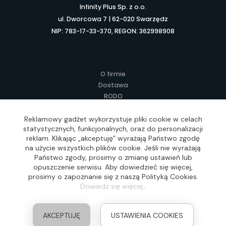
Infinity Plus Sp. z o.o.
ul. Dworcowa 7 | 62-020 Swarzędz
NIP: 783-17-33-370, REGON: 362998908
O firmie
Dostawa
RODO
Kontakt
Regulamin
Reklamowy gadżet wykorzystuje pliki cookie w celach
statystycznych, funkcjonalnych, oraz do personalizacji
Lokalne Gadżety Reklamowe
reklam. Klikając „akceptuję” wyrażają Państwo zgodę
Jak zamawiać?
na użycie wszystkich plików cookie. Jeśli nie wyrażają
Słownik pojęć
Państwo zgody, prosimy o zmianę ustawień lub
FAQ
opuszczenie serwisu. Aby dowiedzieć się więcej,
prosimy o zapoznanie się z naszą Polityką Cookies.
Dowiedz się więcej.
.
Realizacja: Idea4Me.pl, Wszelkie prawa zastrzeżone
AKCEPTUJĘ
USTAWIENIA COOKIES