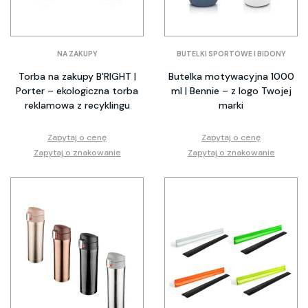
NA ZAKUPY
BUTELKI SPORTOWE I BIDONY
Torba na zakupy B'RIGHT |
Butelka motywacyjna 1000
Porter – ekologiczna torba
ml | Bennie – z logo Twojej
reklamowa z recyklingu
marki
Zapytaj o cenę
Zapytaj o cenę
Zapytaj o znakowanie
Zapytaj o znakowanie