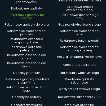
Gadżety z nadrukiem full print
reklamowych
Reklamowe breloki i
Ekologiczne gadżety
otwieracze z logo
Reklamowe gadżety do
Reklamowa odzież z logo
pisania
firmy
Reklamowe gadżety do biura
Gadżety elektroniczne z logo
Reklamowe akcesoria do
Reklamowe akcesoria do
podróży
picia
Reklamowe akcesoria
Reklamowe torby i plecaki
wypoczynkowe
Reklamowe parasole i
Reklamowe akcesoria do
peleryny
ochrony i higieny
Reklamowe akcesoria dla
Poligrafia, nadruki reklamowe
dzieci
Reklamowe akcesoria dla
Akcesoria do alkoholu
domu
Gadżety premium
Narzędzia z własnym logo
Reklamowe gadżety sportowe
Kreatywne gadżety
z logo firmy
reklamowe
Reklamowe pendrive USB z
Słodycze reklamowe z logo
logo
Gadżety na wybory
Reklamowe kalendarze 2027
Gadżety tematyczne
Employer branding