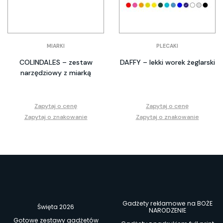
MIARKI
PLECAKI
COLINDALES – zestaw
DAFFY – lekki worek żeglarski
narzędziowy z miarką
Zapytaj o cenę
Zapytaj o cenę
Zapytaj o znakowanie
Zapytaj o znakowanie
Gadżety reklamowe na BOŻE
Święta 2026
NARODZENIE
Gotowe zestawy gadżetów