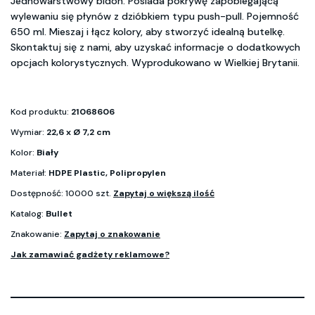
Jednowarstwowy bidon. Posiada pokrywę zapobiegającą
wylewaniu się płynów z dzióbkiem typu push-pull. Pojemność
650 ml. Mieszaj i łącz kolory, aby stworzyć idealną butelkę.
Skontaktuj się z nami, aby uzyskać informacje o dodatkowych
opcjach kolorystycznych. Wyprodukowano w Wielkiej Brytanii.
Kod produktu:
21068606
Wymiar:
22,6 x Ø 7,2 cm
Kolor:
Biały
Materiał:
HDPE Plastic, Polipropylen
Dostępność: 10000 szt.
Zapytaj o większą ilość
Katalog:
Bullet
Znakowanie:
Zapytaj o znakowanie
Jak zamawiać gadżety reklamowe?