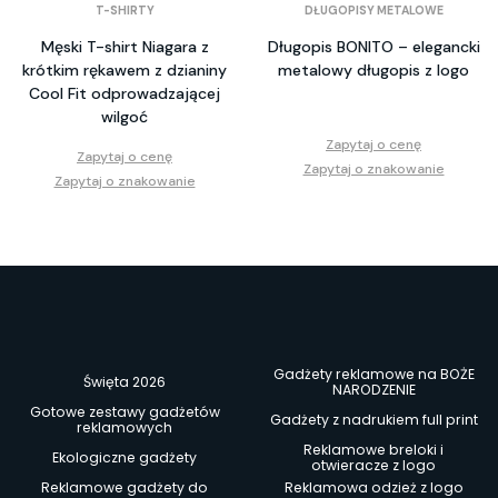
T-SHIRTY
DŁUGOPISY METALOWE
Męski T-shirt Niagara z
Długopis BONITO – elegancki
krótkim rękawem z dzianiny
metalowy długopis z logo
Cool Fit odprowadzającej
wilgoć
Zapytaj o cenę
Zapytaj o cenę
Zapytaj o znakowanie
Zapytaj o znakowanie
Gadżety reklamowe na BOŻE
Święta 2026
NARODZENIE
Gotowe zestawy gadżetów
Gadżety z nadrukiem full print
reklamowych
Reklamowe breloki i
Ekologiczne gadżety
otwieracze z logo
Reklamowe gadżety do
Reklamowa odzież z logo