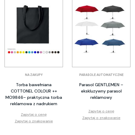
NA ZAKUPY
PARASOLE AUTOMATYCZNE
Torba bawełniana
Parasol GENTLEMEN –
COTTONEL COLOUR ++
ekskluzywny parasol
MO9846– praktyczna torba
reklamowy
reklamowa z nadrukiem
Zapytaj o cenę
Zapytaj o cenę
Zapytaj o znakowanie
Zapytaj o znakowanie