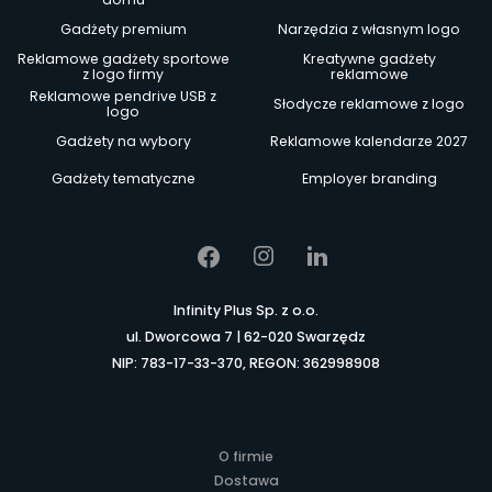
Gadżety premium
Narzędzia z własnym logo
Reklamowe gadżety sportowe
Kreatywne gadżety
z logo firmy
reklamowe
Reklamowe pendrive USB z
Słodycze reklamowe z logo
logo
Gadżety na wybory
Reklamowe kalendarze 2027
Gadżety tematyczne
Employer branding
Infinity Plus Sp. z o.o.
ul. Dworcowa 7 | 62-020 Swarzędz
NIP: 783-17-33-370, REGON: 362998908
O firmie
Dostawa