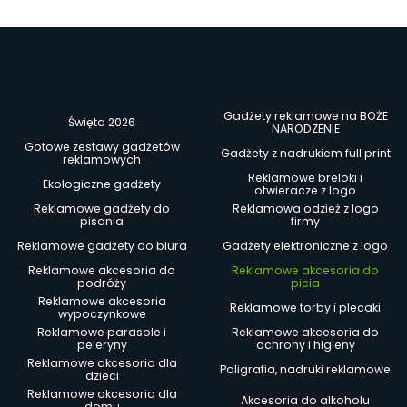
Gadżety reklamowe na BOŻE
Święta 2026
NARODZENIE
Gotowe zestawy gadżetów
Gadżety z nadrukiem full print
reklamowych
Reklamowe breloki i
Ekologiczne gadżety
otwieracze z logo
Reklamowe gadżety do
Reklamowa odzież z logo
pisania
firmy
Reklamowe gadżety do biura
Gadżety elektroniczne z logo
Reklamowe akcesoria do
Reklamowe akcesoria do
podróży
picia
Reklamowe akcesoria
Reklamowe torby i plecaki
wypoczynkowe
Reklamowe parasole i
Reklamowe akcesoria do
peleryny
ochrony i higieny
Reklamowe akcesoria dla
Poligrafia, nadruki reklamowe
dzieci
Reklamowe akcesoria dla
Akcesoria do alkoholu
domu