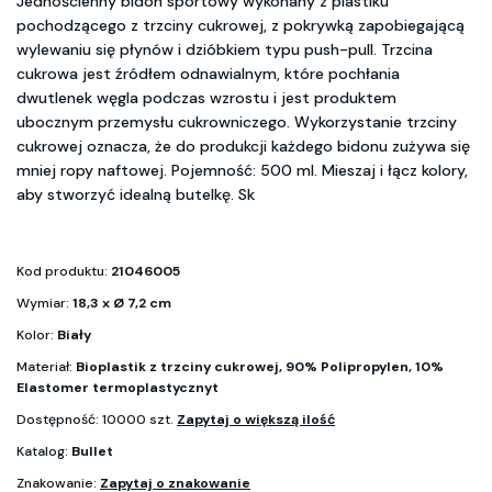
Jednościenny bidon sportowy wykonany z plastiku
pochodzącego z trzciny cukrowej, z pokrywką zapobiegającą
wylewaniu się płynów i dzióbkiem typu push-pull. Trzcina
cukrowa jest źródłem odnawialnym, które pochłania
dwutlenek węgla podczas wzrostu i jest produktem
ubocznym przemysłu cukrowniczego. Wykorzystanie trzciny
cukrowej oznacza, że do produkcji każdego bidonu zużywa się
mniej ropy naftowej. Pojemność: 500 ml. Mieszaj i łącz kolory,
aby stworzyć idealną butelkę. Sk
Kod produktu:
21046005
Wymiar:
18,3 x Ø 7,2 cm
Kolor:
Biały
Materiał:
Bioplastik z trzciny cukrowej, 90% Polipropylen, 10%
Elastomer termoplastycznyt
Dostępność: 10000 szt.
Zapytaj o większą ilość
Katalog:
Bullet
Znakowanie:
Zapytaj o znakowanie