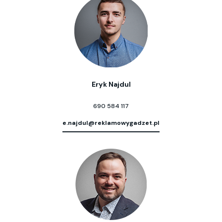
Eryk Najdul
690 584 117
e.najdul@reklamowygadzet.pl