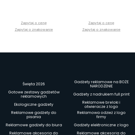
Zapytaj o cenę
Zapytaj o cenę
Zapytaj o znakowanie
Zapytaj o znakowanie
Gadżety reklamowe na BOŻE
Święta 2026
NARODZENIE
Gotowe zestawy gadżetów
Gadżety z nadrukiem full print
reklamowych
Reklamowe breloki i
Ekologiczne gadżety
otwieracze z logo
Reklamowe gadżety do
Reklamowa odzież z logo
pisania
firmy
Reklamowe gadżety do biura
Gadżety elektroniczne z logo
Reklamowe akcesoria do
Reklamowe akcesoria do