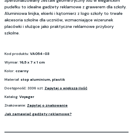
Spersonalizowany zestaw geometryczny Alu w eleganckim
pudełku to idealne gadżety reklamowe z grawerem dla szkoły.
Aluminiowa linijka, ekierki i kątomierz z logo szkoły to trwałe
akcesoria szkolne dla uczniów, wzmacniające wizerunek
placówki i służące jako praktyczne reklamowe przybory
szkolne.
Kod produktu:
VA054-03
Wymiar:
16,5 x 7 x 1 cm
Kolor:
czarny
Materiał:
stop aluminium, plastik
Dostępność: 3336 szt.
Zapytaj o większą ilość
Katalog:
Voyager
Znakowanie:
Zapytaj o znakowanie
Jak zamawiać gadżety reklamowe?