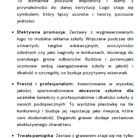
To wzmacnia poczucie wspólnoty i dumy z
przynależności do danej instytucji. Logo staje się
symbolem, który łączy uczniów i tworzy poczucie
jedności.
Efektywna promocja:
Zestawy z wygrawerowanym
logo to mobilna reklama szkoły. Wręczane podczas dni
otwartych, targów edukacyjnych, uroczystości
szkolnych czy jako nagrody w konkursach, docierają do
szerokiego grona odbiorców. Rodzice i potencjalni
uczniowie widzą zaangażowanie szkoły w jakość i
dbałość o szczegóły, co buduje pozytywny wizerunek.
Prestiż i profesjonalizm:
Inwestowanie w wysokiej
jakości, spersonalizowane
akcesoria szkolne dla
uczniów
świadczy o profesjonalizmie i dbałości szkoły o
swoich podopiecznych. To wyróżnia placówkę na tle
konkurencji i buduje jej reputację jako miejsca, które
ceni doskonałość. Elegancki grawer dodaje zestawowi
ekskluzywnego charakteru.
Trwała pamiątka:
Zestaw z grawerem staje się nie tylko