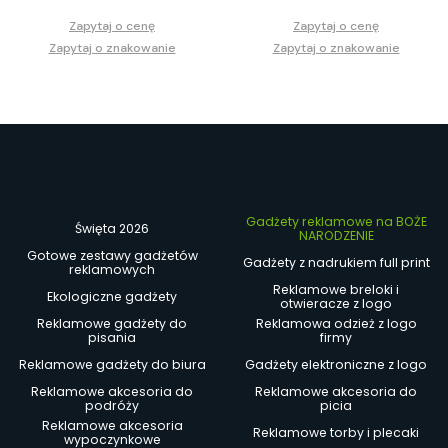
Zapytaj o cenę
Zapytaj o cenę
Zapytaj o znakowanie
Zapytaj o znakowanie
Gadżety reklamowe na BOŻE
Święta 2026
NARODZENIE
Gotowe zestawy gadżetów
Gadżety z nadrukiem full print
reklamowych
Reklamowe breloki i
Ekologiczne gadżety
otwieracze z logo
Reklamowe gadżety do
Reklamowa odzież z logo
pisania
firmy
Reklamowe gadżety do biura
Gadżety elektroniczne z logo
Reklamowe akcesoria do
Reklamowe akcesoria do
podróży
picia
Reklamowe akcesoria
Reklamowe torby i plecaki
wypoczynkowe