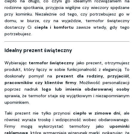
ciepło na długo, co czyni go idealnym rozwiązaniem na
rodzinne spotkania, przyjęcia wigilijne czy wieczory spędzane
przy kominku. Niezależnie od tego, czy potrzebujesz go w
domu, w biurze, czy na wyjeździe, termofor świąteczny
dostarczy Ci
ciepła i komfortu
zawsze wtedy, gdy tego
potrzebujesz.
Idealny prezent świąteczny
Wybierając
termofor świąteczny
jako prezent, otrzymujesz
produkt, który łączy w sobie funkcjonalność z elegancją. To
doskonały pomysł na
prezent dla rodziny, przyjaciół,
pracowników czy klientów firmy
. Możliwość personalizacji
poprzez nadruk
logo lub imienia obdarowanej osoby
sprawia, że termofor staje się wyjątkowym i niezapomnianym
upominkiem.
Taki prezent nie tylko przynosi
ciepło w zimowe dni
, ale
również wyraża troskę i wdzięczność wobec obdarowanego.
Firmy mogą wykorzystać termofory jako
upominki
reklamowe
, które wzmacniają wizerunek marki, pokazując, że