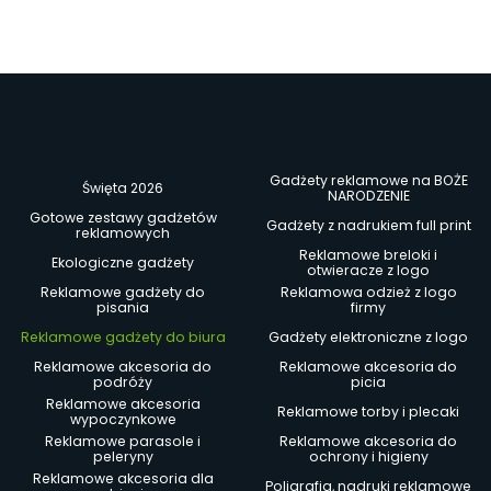
Gadżety reklamowe na BOŻE
Święta 2026
NARODZENIE
Gotowe zestawy gadżetów
Gadżety z nadrukiem full print
reklamowych
Reklamowe breloki i
Ekologiczne gadżety
otwieracze z logo
Reklamowe gadżety do
Reklamowa odzież z logo
pisania
firmy
Reklamowe gadżety do biura
Gadżety elektroniczne z logo
Reklamowe akcesoria do
Reklamowe akcesoria do
podróży
picia
Reklamowe akcesoria
Reklamowe torby i plecaki
wypoczynkowe
Reklamowe parasole i
Reklamowe akcesoria do
peleryny
ochrony i higieny
Reklamowe akcesoria dla
Poligrafia, nadruki reklamowe