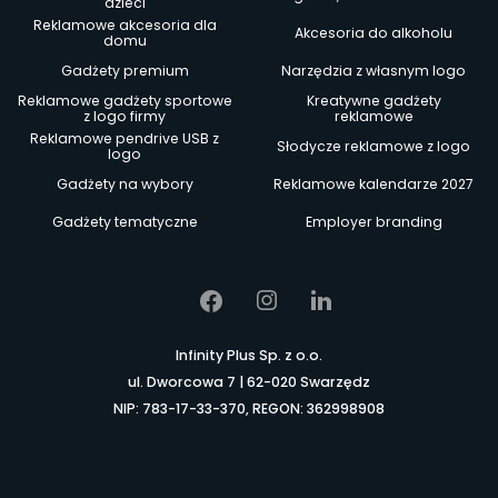
dzieci
Reklamowe akcesoria dla
Akcesoria do alkoholu
domu
Gadżety premium
Narzędzia z własnym logo
Reklamowe gadżety sportowe
Kreatywne gadżety
z logo firmy
reklamowe
Reklamowe pendrive USB z
Słodycze reklamowe z logo
logo
Gadżety na wybory
Reklamowe kalendarze 2027
Gadżety tematyczne
Employer branding
Infinity Plus Sp. z o.o.
ul. Dworcowa 7 | 62-020 Swarzędz
NIP: 783-17-33-370, REGON: 362998908