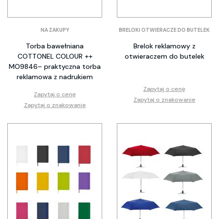
NA ZAKUPY
BRELOKI OTWIERACZE DO BUTELEK
Torba bawełniana
Brelok reklamowy z
COTTONEL COLOUR ++
otwieraczem do butelek
MO9846– praktyczna torba
reklamowa z nadrukiem
Zapytaj o cenę
Zapytaj o cenę
Zapytaj o znakowanie
Zapytaj o znakowanie