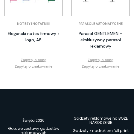
NOTESY I NOTATNIKI
PARASOLE AUTOMATYCZNE
Elegancki notes firmowy z
Parasol GENTLEMEN –
logo, A5
ekskluzywny parasol
reklamowy
Zapytaj o cenę
Zapytaj o cenę
Zapytaj o znakowanie
Zapytaj o znakowanie
Gadżety reklamowe na BOŻE
Święta 2026
NARODZENIE
Gotowe zestawy gadżetów
Gadżety z nadrukiem full print
reklamowych