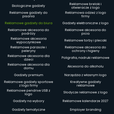
Reklamowe breloki i
Ekologiczne gadżety
otwieracze z logo
Reklamowe gadżety do
Reklamowa odzież z logo
pisania
firmy
Reklamowe gadżety do biura
Gadżety elektroniczne z logo
Reklamowe akcesoria do
Reklamowe akcesoria do
podróży
picia
Reklamowe akcesoria
Reklamowe torby i plecaki
wypoczynkowe
Reklamowe parasole i
Reklamowe akcesoria do
peleryny
ochrony i higieny
Reklamowe akcesoria dla
Poligrafia, nadruki reklamowe
dzieci
Reklamowe akcesoria dla
Akcesoria do alkoholu
domu
Gadżety premium
Narzędzia z własnym logo
Reklamowe gadżety sportowe
Kreatywne gadżety
z logo firmy
reklamowe
Reklamowe pendrive USB z
Słodycze reklamowe z logo
logo
Gadżety na wybory
Reklamowe kalendarze 2027
Gadżety tematyczne
Employer branding