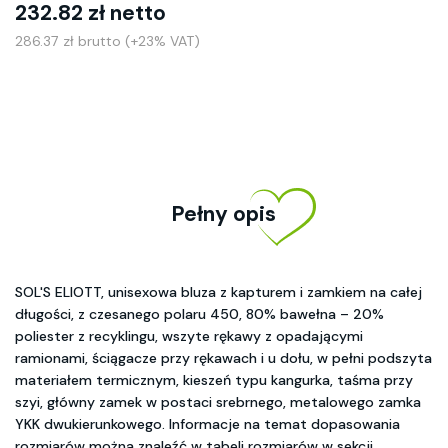
232.82 zł netto
286.37 zł brutto (+23% VAT)
Pełny opis
SOL'S ELIOTT, unisexowa bluza z kapturem i zamkiem na całej
długości, z czesanego polaru 450, 80% bawełna – 20%
poliester z recyklingu, wszyte rękawy z opadającymi
ramionami, ściągacze przy rękawach i u dołu, w pełni podszyta
materiałem termicznym, kieszeń typu kangurka, taśma przy
szyi, główny zamek w postaci srebrnego, metalowego zamka
YKK dwukierunkowego. Informacje na temat dopasowania
rozmiarów można znaleźć w tabeli rozmiarów w sekcji