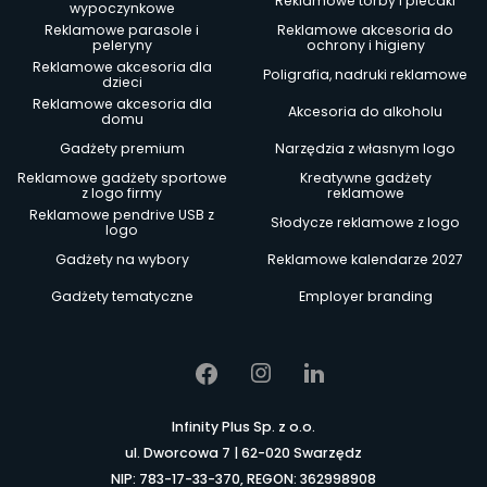
Reklamowe torby i plecaki
wypoczynkowe
Reklamowe parasole i
Reklamowe akcesoria do
peleryny
ochrony i higieny
Reklamowe akcesoria dla
Poligrafia, nadruki reklamowe
dzieci
Reklamowe akcesoria dla
Akcesoria do alkoholu
domu
Gadżety premium
Narzędzia z własnym logo
Reklamowe gadżety sportowe
Kreatywne gadżety
z logo firmy
reklamowe
Reklamowe pendrive USB z
Słodycze reklamowe z logo
logo
Gadżety na wybory
Reklamowe kalendarze 2027
Gadżety tematyczne
Employer branding
Infinity Plus Sp. z o.o.
ul. Dworcowa 7 | 62-020 Swarzędz
NIP: 783-17-33-370, REGON: 362998908