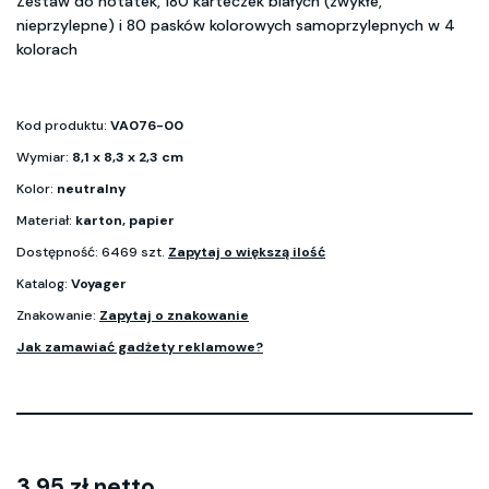
Zestaw do notatek, 180 karteczek białych (zwykłe,
nieprzylepne) i 80 pasków kolorowych samoprzylepnych w 4
kolorach
Kod produktu:
VA076-00
Wymiar:
8,1 x 8,3 x 2,3 cm
Kolor:
neutralny
Materiał:
karton, papier
Dostępność: 6469 szt.
Zapytaj o większą ilość
Katalog:
Voyager
Znakowanie:
Zapytaj o znakowanie
Jak zamawiać gadżety reklamowe?
3.95 zł netto