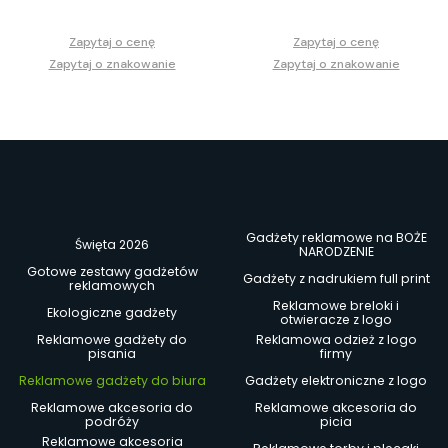
Zapytaj o cenę
Zapytaj o cenę
Zapytaj o znakowanie
Zapytaj o znakowanie
Gadżety reklamowe na BOŻE
Święta 2026
NARODZENIE
Gotowe zestawy gadżetów
Gadżety z nadrukiem full print
reklamowych
Reklamowe breloki i
Ekologiczne gadżety
otwieracze z logo
Reklamowe gadżety do
Reklamowa odzież z logo
pisania
firmy
Reklamowe gadżety do biura
Gadżety elektroniczne z logo
Reklamowe akcesoria do
Reklamowe akcesoria do
podróży
picia
Reklamowe akcesoria