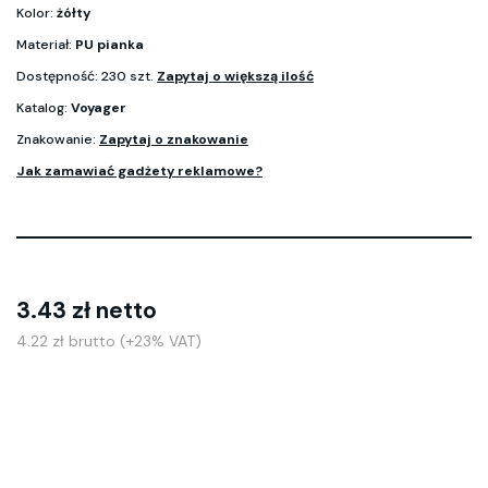
Kolor:
żółty
Materiał:
PU pianka
Dostępność: 230 szt.
Zapytaj o większą ilość
Katalog:
Voyager
Znakowanie:
Zapytaj o znakowanie
Jak zamawiać gadżety reklamowe?
3.43 zł netto
4.22 zł brutto (+23% VAT)