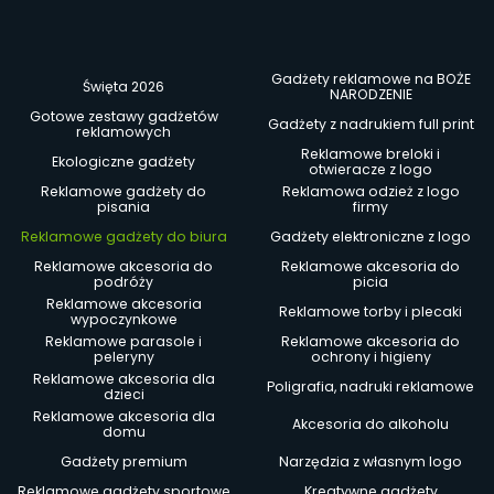
Gadżety reklamowe na BOŻE
Święta 2026
NARODZENIE
Gotowe zestawy gadżetów
Gadżety z nadrukiem full print
reklamowych
Reklamowe breloki i
Ekologiczne gadżety
otwieracze z logo
Reklamowe gadżety do
Reklamowa odzież z logo
pisania
firmy
Reklamowe gadżety do biura
Gadżety elektroniczne z logo
Reklamowe akcesoria do
Reklamowe akcesoria do
podróży
picia
Reklamowe akcesoria
Reklamowe torby i plecaki
wypoczynkowe
Reklamowe parasole i
Reklamowe akcesoria do
peleryny
ochrony i higieny
Reklamowe akcesoria dla
Poligrafia, nadruki reklamowe
dzieci
Reklamowe akcesoria dla
Akcesoria do alkoholu
domu
Gadżety premium
Narzędzia z własnym logo
Reklamowe gadżety sportowe
Kreatywne gadżety