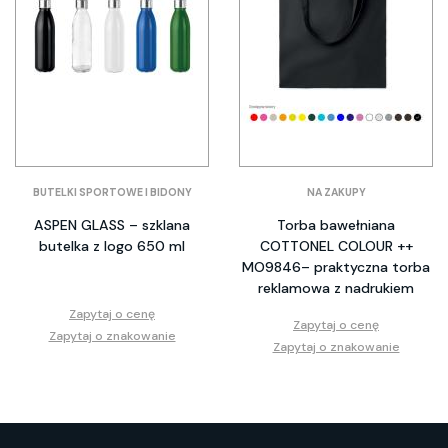
BUTELKI SPORTOWE I BIDONY
NA ZAKUPY
ASPEN GLASS – szklana
Torba bawełniana
butelka z logo 650 ml
COTTONEL COLOUR ++
MO9846– praktyczna torba
reklamowa z nadrukiem
Zapytaj o cenę
Zapytaj o cenę
Zapytaj o znakowanie
Zapytaj o znakowanie