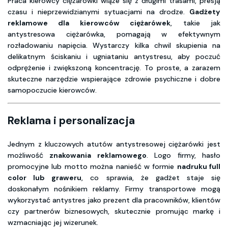
Praca kierowcy ciężarówki wiąże się z długimi trasami, presją
czasu i nieprzewidzianymi sytuacjami na drodze.
Gadżety
reklamowe dla kierowców ciężarówek
, takie jak
antystresowa ciężarówka, pomagają w efektywnym
rozładowaniu napięcia. Wystarczy kilka chwil skupienia na
delikatnym ściskaniu i ugniataniu antystresu, aby poczuć
odprężenie i zwiększoną koncentrację. To proste, a zarazem
skuteczne narzędzie wspierające zdrowie psychiczne i dobre
samopoczucie kierowców.
Reklama i personalizacja
Jednym z kluczowych atutów antystresowej ciężarówki jest
możliwość
znakowania reklamowego
. Logo firmy, hasło
promocyjne lub motto można nanieść w formie
nadruku full
color lub graweru
, co sprawia, że gadżet staje się
doskonałym nośnikiem reklamy. Firmy transportowe mogą
wykorzystać antystres jako prezent dla pracowników, klientów
czy partnerów biznesowych, skutecznie promując markę i
wzmacniając jej wizerunek.