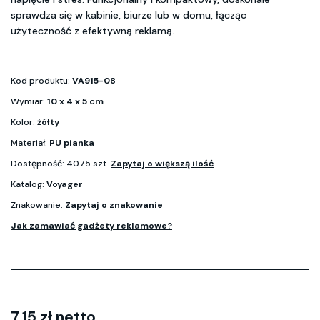
sprawdza się w kabinie, biurze lub w domu, łącząc
użyteczność z efektywną reklamą.
Kod produktu:
VA915-08
Wymiar:
10 x 4 x 5 cm
Kolor:
żółty
Materiał:
PU pianka
Dostępność: 4075 szt.
Zapytaj o większą ilość
Katalog:
Voyager
Znakowanie:
Zapytaj o znakowanie
Jak zamawiać gadżety reklamowe?
7.15 zł netto