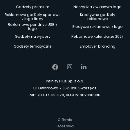
Gadżety premium
Narzędzia z własnym logo
Reklamowe gadżety sportowe
Kreatywne gadżety
z logo firmy
reklamowe
Reklamowe pendrive USB z
Słodycze reklamowe z logo
logo
Gadżety na wybory
Reklamowe kalendarze 2027
Gadżety tematyczne
Employer branding
Infinity Plus Sp. z o.o.
ul. Dworcowa 7 | 62-020 Swarzędz
NIP: 783-17-33-370, REGON: 362998908
O firmie
Dostawa