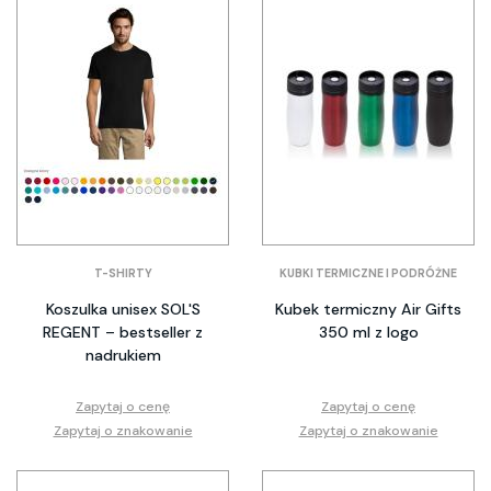
T-SHIRTY
KUBKI TERMICZNE I PODRÓŻNE
Koszulka unisex SOL'S
Kubek termiczny Air Gifts
REGENT – bestseller z
350 ml z logo
nadrukiem
Zapytaj o cenę
Zapytaj o cenę
Zapytaj o znakowanie
Zapytaj o znakowanie