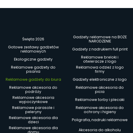
Gadżety reklamowe na BOŻE
Święta 2026
NARODZENIE
Gotowe zestawy gadżetów
Gadżety z nadrukiem full print
reklamowych
Reklamowe breloki i
Ekologiczne gadżety
otwieracze z logo
Reklamowe gadżety do
Reklamowa odzież z logo
pisania
firmy
Reklamowe gadżety do biura
Gadżety elektroniczne z logo
Reklamowe akcesoria do
Reklamowe akcesoria do
podróży
picia
Reklamowe akcesoria
Reklamowe torby i plecaki
wypoczynkowe
Reklamowe parasole i
Reklamowe akcesoria do
peleryny
ochrony i higieny
Reklamowe akcesoria dla
Poligrafia, nadruki reklamowe
dzieci
Reklamowe akcesoria dla
Akcesoria do alkoholu
domu