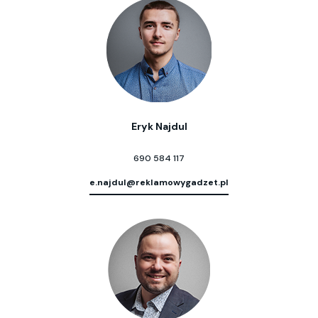
Eryk Najdul
690 584 117
e.najdul@reklamowygadzet.pl