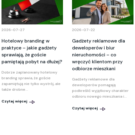
2026-07-27
2026-07-22
Hotelowy branding w
Gadżety reklamowe dla
praktyce – jakie gadżety
deweloperów i biur
sprawiają, że goście
nieruchomości – co
pamiętają pobyt na dłużej?
wręczyć klientom przy
odbiorze mieszkani
Dobrze zaplanowany hotelowy
branding sprawia, że goście
Gadżety reklamowe dla
zapamiętują nie tylko wystrój, ale
deweloperów pomagają
także drobne...
podkreślić wyjątkowy charakter
odbioru nowego mieszkania i...
Czytaj więcej
Czytaj więcej