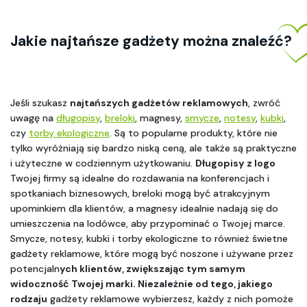
Jakie najtańsze gadżety można znaleźć? 
Jeśli szukasz 
najtańszych gadżetów reklamowych
, zwróć 
uwagę na 
długopisy
, 
breloki
, magnesy, 
smycze
, 
notesy
, 
kubki
, 
czy 
torby ekologiczne
. Są to popularne produkty, które nie 
tylko wyróżniają się bardzo niską ceną, ale także są praktyczne 
i użyteczne w codziennym użytkowaniu. 
Długopisy z logo
Twojej firmy są idealne do rozdawania na konferencjach i 
spotkaniach biznesowych, breloki mogą być atrakcyjnym 
upominkiem dla klientów, a magnesy idealnie nadają się do 
umieszczenia na lodówce, aby przypominać o Twojej marce. 
Smycze, notesy, kubki i torby ekologiczne to również świetne 
gadżety reklamowe, które mogą być noszone i używane przez 
potencjaln
ych klientów, zwiększając tym samym 
widoczność Twojej marki. Niezależnie od tego, jakiego 
rodzaju
 gadżety reklamowe wybierzesz, każdy z nich pomoże 