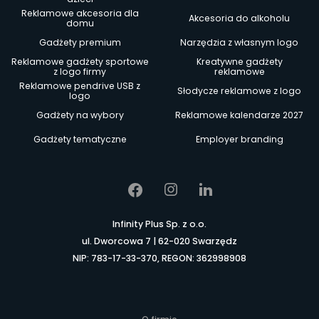
Reklamowe akcesoria dla
Akcesoria do alkoholu
domu
Gadżety premium
Narzędzia z własnym logo
Reklamowe gadżety sportowe
Kreatywne gadżety
z logo firmy
reklamowe
Reklamowe pendrive USB z
Słodycze reklamowe z logo
logo
Gadżety na wybory
Reklamowe kalendarze 2027
Gadżety tematyczne
Employer branding
Infinity Plus Sp. z o.o.
ul. Dworcowa 7 | 62-020 Swarzędz
NIP: 783-17-33-370, REGON: 362998908