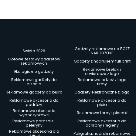
Gadżety reklamowe na BOŻE
Święta 2026
NARODZENIE
Gotowe zestawy gadżetów
Gadżety z nadrukiem full print
reklamowych
Reklamowe breloki i
Ekologiczne gadżety
otwieracze z logo
Reklamowe gadżety do
Reklamowa odzież z logo
pisania
firmy
Reklamowe gadżety do biura
Gadżety elektroniczne z logo
Reklamowe akcesoria do
Reklamowe akcesoria do
podróży
picia
Reklamowe akcesoria
Reklamowe torby i plecaki
wypoczynkowe
Reklamowe parasole i
Reklamowe akcesoria do
peleryny
ochrony i higieny
Reklamowe akcesoria dla
Poligrafia, nadruki reklamowe
dzieci