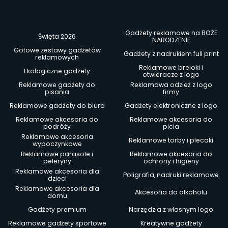
Gadżety reklamowe na BOŻE
Święta 2026
NARODZENIE
Gotowe zestawy gadżetów
Gadżety z nadrukiem full print
reklamowych
Reklamowe breloki i
Ekologiczne gadżety
otwieracze z logo
Reklamowe gadżety do
Reklamowa odzież z logo
pisania
firmy
Reklamowe gadżety do biura
Gadżety elektroniczne z logo
Reklamowe akcesoria do
Reklamowe akcesoria do
podróży
picia
Reklamowe akcesoria
Reklamowe torby i plecaki
wypoczynkowe
Reklamowe parasole i
Reklamowe akcesoria do
peleryny
ochrony i higieny
Reklamowe akcesoria dla
Poligrafia, nadruki reklamowe
dzieci
Reklamowe akcesoria dla
Akcesoria do alkoholu
domu
Gadżety premium
Narzędzia z własnym logo
Reklamowe gadżety sportowe
Kreatywne gadżety