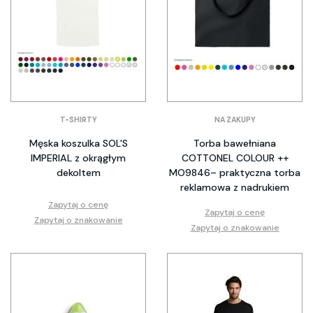
T-SHIRTY
NA ZAKUPY
Męska koszulka SOL'S
Torba bawełniana
IMPERIAL z okrągłym
COTTONEL COLOUR ++
dekoltem
MO9846– praktyczna torba
reklamowa z nadrukiem
Zapytaj o cenę
Zapytaj o cenę
Zapytaj o znakowanie
Zapytaj o znakowanie