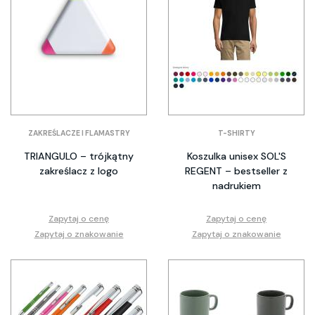
ZAKREŚLACZE I FLAMASTRY
T-SHIRTY
TRIANGULO – trójkątny
Koszulka unisex SOL'S
zakreślacz z logo
REGENT – bestseller z
nadrukiem
Zapytaj o cenę
Zapytaj o cenę
Zapytaj o znakowanie
Zapytaj o znakowanie