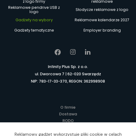
z logo firmy
reklamowe
Reklamowe pendrive USB z
Słodycze reklamowe z logo
logo
Gadżety na wybory
Reklamowe kalendarze 2027
Gadżety tematyczne
Employer branding
Infinity Plus Sp. z o.o.
ul. Dworcowa 7 | 62-020 Swarzędz
NIP: 783-17-33-370, REGON: 362998908
O firmie
Dostawa
RODO
Kontakt
Regulamin
Reklamowy gadżet wykorzystuje pliki cookie w celach