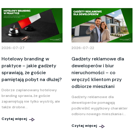
2026-07-27
2026-07-22
Hotelowy branding w
Gadżety reklamowe dla
praktyce – jakie gadżety
deweloperów i biur
sprawiają, że goście
nieruchomości – co
pamiętają pobyt na dłużej?
wręczyć klientom przy
odbiorze mieszkani
Dobrze zaplanowany hotelowy
branding sprawia, że goście
Gadżety reklamowe dla
zapamiętują nie tylko wystrój, ale
deweloperów pomagają
także drobne...
podkreślić wyjątkowy charakter
odbioru nowego mieszkania i...
Czytaj więcej
Czytaj więcej