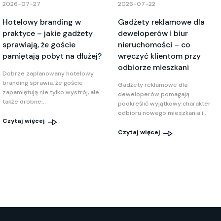
2026-07-27
2026-07-22
Hotelowy branding w
Gadżety reklamowe dla
praktyce – jakie gadżety
deweloperów i biur
sprawiają, że goście
nieruchomości – co
pamiętają pobyt na dłużej?
wręczyć klientom przy
odbiorze mieszkani
Dobrze zaplanowany hotelowy
branding sprawia, że goście
Gadżety reklamowe dla
zapamiętują nie tylko wystrój, ale
deweloperów pomagają
także drobne...
podkreślić wyjątkowy charakter
odbioru nowego mieszkania i...
Czytaj więcej
Czytaj więcej