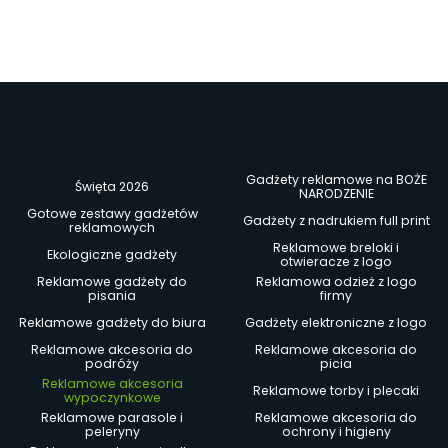
Gadżety reklamowe na BOŻE
Święta 2026
NARODZENIE
Gotowe zestawy gadżetów
Gadżety z nadrukiem full print
reklamowych
Reklamowe breloki i
Ekologiczne gadżety
otwieracze z logo
Reklamowe gadżety do
Reklamowa odzież z logo
pisania
firmy
Reklamowe gadżety do biura
Gadżety elektroniczne z logo
Reklamowe akcesoria do
Reklamowe akcesoria do
podróży
picia
Reklamowe akcesoria
Reklamowe torby i plecaki
wypoczynkowe
Reklamowe parasole i
Reklamowe akcesoria do
peleryny
ochrony i higieny