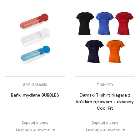
GRY I ZABAWKI
T-SHIRTY
Bańki mydlane BUBBLES
Damski T-shirt Niagara z
krótkim rękawem z dzianiny
Cool Fit
Zapytaj o cenę
Zapytaj o cenę
Zapytaj o znakowanie
Zapytaj o znakowanie