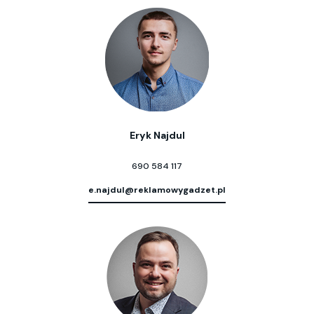
Eryk Najdul
690 584 117
e.najdul@reklamowygadzet.pl