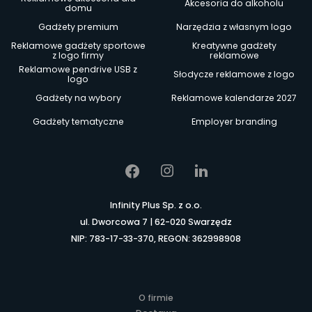
Akcesoria do alkoholu
domu
Gadżety premium
Narzędzia z własnym logo
Reklamowe gadżety sportowe
Kreatywne gadżety
z logo firmy
reklamowe
Reklamowe pendrive USB z
Słodycze reklamowe z logo
logo
Gadżety na wybory
Reklamowe kalendarze 2027
Gadżety tematyczne
Employer branding
Infinity Plus Sp. z o.o.
ul. Dworcowa 7 | 62-020 Swarzędz
NIP: 783-17-33-370, REGON: 362998908
O firmie