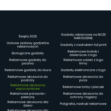
Gadżety reklamowe na BOŻE
Święta 2026
NARODZENIE
Gotowe zestawy gadżetów
Gadżety z nadrukiem full print
reklamowych
Reklamowe breloki i
Ekologiczne gadżety
otwieracze z logo
Reklamowe gadżety do
Reklamowa odzież z logo
pisania
firmy
Reklamowe gadżety do biura
Gadżety elektroniczne z logo
Reklamowe akcesoria do
Reklamowe akcesoria do
podróży
picia
Reklamowe akcesoria
Reklamowe torby i plecaki
wypoczynkowe
Reklamowe parasole i
Reklamowe akcesoria do
peleryny
ochrony i higieny
Reklamowe akcesoria dla
Poligrafia, nadruki reklamowe
dzieci
Reklamowe akcesoria dla