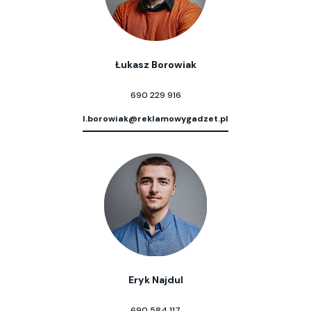
Łukasz Borowiak
690 229 916
l.borowiak@reklamowygadzet.pl
Eryk Najdul
690 584 117