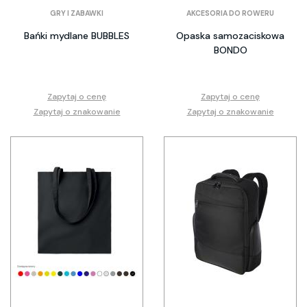
GRY I ZABAWKI
AKCESORIA DO ROWERU
Bańki mydlane BUBBLES
Opaska samozaciskowa
BONDO
Zapytaj o cenę
Zapytaj o cenę
Zapytaj o znakowanie
Zapytaj o znakowanie