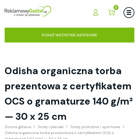
0
POKAŻ WSZYSTKIE KATEGORIE
Odisha organiczna torba
prezentowa z certyfikatem
OCS o gramaturze 140 g/m²
— 30 x 25 cm
Strona główna
Torby i plecaki
Torby podróżne i sportowe
Odisha organiczna torba prezentowa z certyfikatem OCS o
gramaturze 140 g/m² — 30 x 25 cm