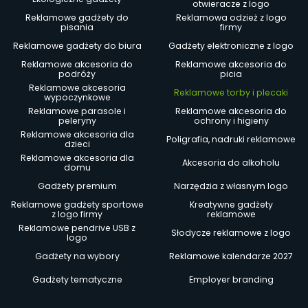
otwieracze z logo
Reklamowe gadżety do
Reklamowa odzież z logo
pisania
firmy
Reklamowe gadżety do biura
Gadżety elektroniczne z logo
Reklamowe akcesoria do
Reklamowe akcesoria do
podróży
picia
Reklamowe akcesoria
Reklamowe torby i plecaki
wypoczynkowe
Reklamowe parasole i
Reklamowe akcesoria do
peleryny
ochrony i higieny
Reklamowe akcesoria dla
Poligrafia, nadruki reklamowe
dzieci
Reklamowe akcesoria dla
Akcesoria do alkoholu
domu
Gadżety premium
Narzędzia z własnym logo
Reklamowe gadżety sportowe
Kreatywne gadżety
z logo firmy
reklamowe
Reklamowe pendrive USB z
Słodycze reklamowe z logo
logo
Gadżety na wybory
Reklamowe kalendarze 2027
Gadżety tematyczne
Employer branding