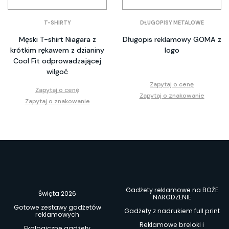
T-SHIRTY
DŁUGOPISY METALOWE
Męski T-shirt Niagara z
Długopis reklamowy GOMA z
krótkim rękawem z dzianiny
logo
Cool Fit odprowadzającej
wilgoć
Zapytaj o cenę
Zapytaj o cenę
Zapytaj o znakowanie
Zapytaj o znakowanie
Gadżety reklamowe na BOŻE
Święta 2026
NARODZENIE
Gotowe zestawy gadżetów
Gadżety z nadrukiem full print
reklamowych
Reklamowe breloki i
Ekologiczne gadżety