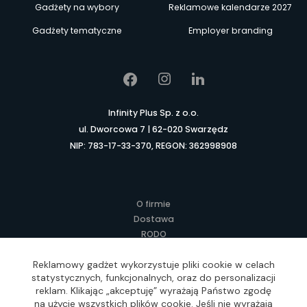
Gadżety na wybory
Reklamowe kalendarze 2027
Gadżety tematyczne
Employer branding
Infinity Plus Sp. z o.o.
ul. Dworcowa 7 | 62-020 Swarzędz
NIP: 783-17-33-370, REGON: 362998908
O firmie
Dostawa
RODO
Kontakt
Reklamowy gadżet wykorzystuje pliki cookie w celach
Regulamin
statystycznych, funkcjonalnych, oraz do personalizacji
Lokalne Gadżety Reklamowe
reklam. Klikając „akceptuję” wyrażają Państwo zgodę
Jak zamawiać?
na użycie wszystkich plików cookie. Jeśli nie wyrażają