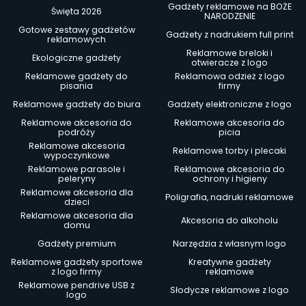
Gadżety reklamowe na BOŻE
Święta 2026
NARODZENIE
Gotowe zestawy gadżetów
Gadżety z nadrukiem full print
reklamowych
Reklamowe breloki i
Ekologiczne gadżety
otwieracze z logo
Reklamowe gadżety do
Reklamowa odzież z logo
pisania
firmy
Reklamowe gadżety do biura
Gadżety elektroniczne z logo
Reklamowe akcesoria do
Reklamowe akcesoria do
podróży
picia
Reklamowe akcesoria
Reklamowe torby i plecaki
wypoczynkowe
Reklamowe parasole i
Reklamowe akcesoria do
peleryny
ochrony i higieny
Reklamowe akcesoria dla
Poligrafia, nadruki reklamowe
dzieci
Reklamowe akcesoria dla
Akcesoria do alkoholu
domu
Gadżety premium
Narzędzia z własnym logo
Reklamowe gadżety sportowe
Kreatywne gadżety
z logo firmy
reklamowe
Reklamowe pendrive USB z
Słodycze reklamowe z logo
logo