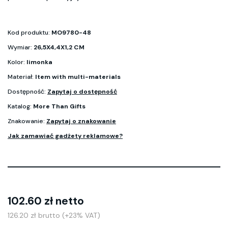
Kod produktu:
MO9780-48
Wymiar:
26,5X4,4X1,2 CM
Kolor:
limonka
Materiał:
Item with multi-materials
Dostępność:
Zapytaj o dostępność
Katalog:
More Than Gifts
Znakowanie:
Zapytaj o znakowanie
Jak zamawiać gadżety reklamowe?
102.60 zł netto
126.20 zł brutto (+23% VAT)