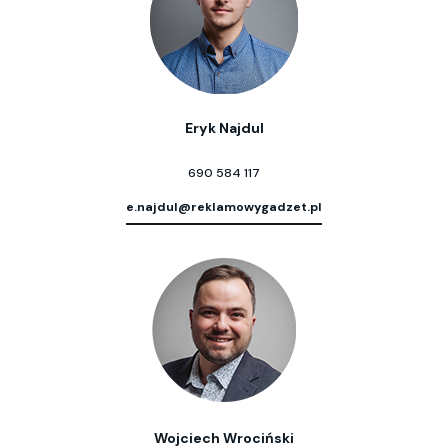
Eryk Najdul
690 584 117
e.najdul@reklamowygadzet.pl
Wojciech Wrociński