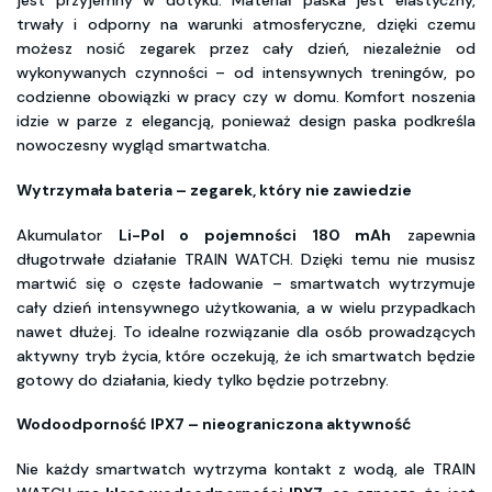
jest przyjemny w dotyku. Materiał paska jest elastyczny,
trwały i odporny na warunki atmosferyczne, dzięki czemu
możesz nosić zegarek przez cały dzień, niezależnie od
wykonywanych czynności – od intensywnych treningów, po
codzienne obowiązki w pracy czy w domu. Komfort noszenia
idzie w parze z elegancją, ponieważ design paska podkreśla
nowoczesny wygląd smartwatcha.
Wytrzymała bateria – zegarek, który nie zawiedzie
Akumulator
Li-Pol o pojemności 180 mAh
zapewnia
długotrwałe działanie TRAIN WATCH. Dzięki temu nie musisz
martwić się o częste ładowanie – smartwatch wytrzymuje
cały dzień intensywnego użytkowania, a w wielu przypadkach
nawet dłużej. To idealne rozwiązanie dla osób prowadzących
aktywny tryb życia, które oczekują, że ich smartwatch będzie
gotowy do działania, kiedy tylko będzie potrzebny.
Wodoodporność IPX7 – nieograniczona aktywność
Nie każdy smartwatch wytrzyma kontakt z wodą, ale TRAIN