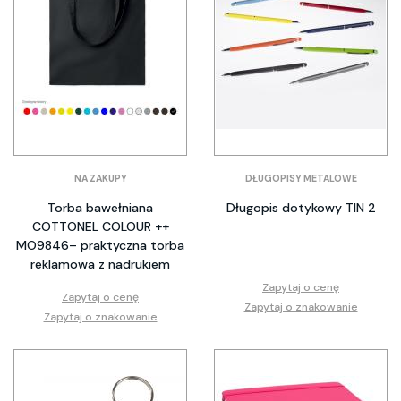
NA ZAKUPY
DŁUGOPISY METALOWE
Torba bawełniana
Długopis dotykowy TIN 2
COTTONEL COLOUR ++
MO9846– praktyczna torba
reklamowa z nadrukiem
Zapytaj o cenę
Zapytaj o cenę
Zapytaj o znakowanie
Zapytaj o znakowanie