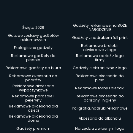
Gadżety reklamowe na BOŻE
Święta 2026
NARODZENIE
Gotowe zestawy gadżetów
Gadżety z nadrukiem full print
reklamowych
Reklamowe breloki i
Ekologiczne gadżety
otwieracze z logo
Reklamowe gadżety do
Reklamowa odzież z logo
pisania
firmy
Reklamowe gadżety do biura
Gadżety elektroniczne z logo
Reklamowe akcesoria do
Reklamowe akcesoria do
podróży
picia
Reklamowe akcesoria
Reklamowe torby i plecaki
wypoczynkowe
Reklamowe parasole i
Reklamowe akcesoria do
peleryny
ochrony i higieny
Reklamowe akcesoria dla
Poligrafia, nadruki reklamowe
dzieci
Reklamowe akcesoria dla
Akcesoria do alkoholu
domu
Gadżety premium
Narzędzia z własnym logo