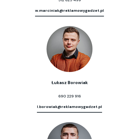
512 625 499
w.marciniak@reklamowygadzet.pl
Łukasz Borowiak
690 229 916
l.borowiak@reklamowygadzet.pl