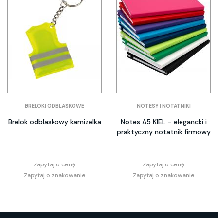
BRELOKI ODBLASKOWE
NOTESY I NOTATNIKI
Brelok odblaskowy kamizelka
Notes A5 KIEL – elegancki i
praktyczny notatnik firmowy
Zapytaj o cenę
Zapytaj o cenę
Zapytaj o znakowanie
Zapytaj o znakowanie