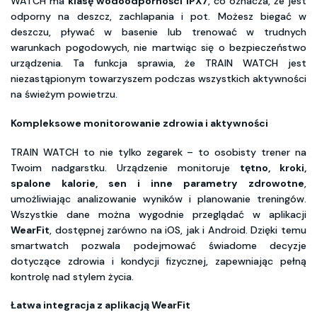
WATCH ma
klasę wodoodporności IPX7
, co oznacza, że jest
odporny na deszcz, zachlapania i pot. Możesz biegać w
deszczu, pływać w basenie lub trenować w trudnych
warunkach pogodowych, nie martwiąc się o bezpieczeństwo
urządzenia. Ta funkcja sprawia, że TRAIN WATCH jest
niezastąpionym towarzyszem podczas wszystkich aktywności
na świeżym powietrzu.
Kompleksowe monitorowanie zdrowia i aktywności
TRAIN WATCH to nie tylko zegarek – to osobisty trener na
Twoim nadgarstku. Urządzenie monitoruje
tętno, kroki,
spalone kalorie, sen i inne parametry zdrowotne
,
umożliwiając analizowanie wyników i planowanie treningów.
Wszystkie dane można wygodnie przeglądać w aplikacji
WearFit
, dostępnej zarówno na iOS, jak i Android. Dzięki temu
smartwatch pozwala podejmować świadome decyzje
dotyczące zdrowia i kondycji fizycznej, zapewniając pełną
kontrolę nad stylem życia.
Łatwa integracja z aplikacją WearFit