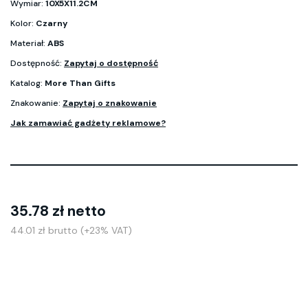
Wymiar:
10X5X11.2CM
Kolor:
Czarny
Materiał:
ABS
Dostępność:
Zapytaj o dostępność
Katalog:
More Than Gifts
Znakowanie:
Zapytaj o znakowanie
Jak zamawiać gadżety reklamowe?
35.78 zł netto
44.01 zł brutto (+23% VAT)