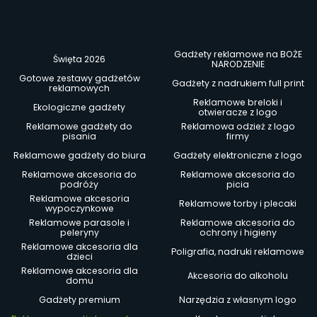
Gadżety reklamowe na BOŻE
Święta 2026
NARODZENIE
Gotowe zestawy gadżetów
Gadżety z nadrukiem full print
reklamowych
Reklamowe breloki i
Ekologiczne gadżety
otwieracze z logo
Reklamowe gadżety do
Reklamowa odzież z logo
pisania
firmy
Reklamowe gadżety do biura
Gadżety elektroniczne z logo
Reklamowe akcesoria do
Reklamowe akcesoria do
podróży
picia
Reklamowe akcesoria
Reklamowe torby i plecaki
wypoczynkowe
Reklamowe parasole i
Reklamowe akcesoria do
peleryny
ochrony i higieny
Reklamowe akcesoria dla
Poligrafia, nadruki reklamowe
dzieci
Reklamowe akcesoria dla
Akcesoria do alkoholu
domu
Gadżety premium
Narzędzia z własnym logo