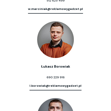
512 625 499
w.marciniak@reklamowygadzet.pl
Łukasz Borowiak
690 229 916
l.borowiak@reklamowygadzet.pl