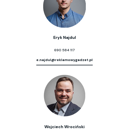
Eryk Najdul
690 584 117
e.najdul@reklamowygadzet.pl
Wojciech Wrociński