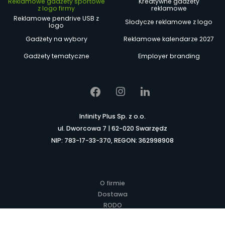
Reklamowe gadżety sportowe
Kreatywne gadżety
z logo firmy
reklamowe
Reklamowe pendrive USB z
Słodycze reklamowe z logo
logo
Gadżety na wybory
Reklamowe kalendarze 2027
Gadżety tematyczne
Employer branding
Infinity Plus Sp. z o.o.
ul. Dworcowa 7 | 62-020 Swarzędz
NIP: 783-17-33-370, REGON: 362998908
O firmie
Dostawa
RODO
Kontakt