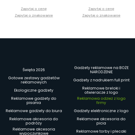
Zapytaj o cenę
Zapytaj o cenę
Zapytaj o znakowanie
Zapytaj o znakowanie
Gadżety reklamowe na BOŻE
Święta 2026
NARODZENIE
Gotowe zestawy gadżetów
Gadżety z nadrukiem full print
reklamowych
Reklamowe breloki i
Ekologiczne gadżety
otwieracze z logo
Reklamowe gadżety do
Reklamowa odzież z logo
pisania
firmy
Reklamowe gadżety do biura
Gadżety elektroniczne z logo
Reklamowe akcesoria do
Reklamowe akcesoria do
podróży
picia
Reklamowe akcesoria
Reklamowe torby i plecaki
wypoczynkowe