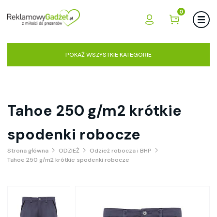
0
POKAŻ WSZYSTKIE KATEGORIE
Tahoe 250 g/m2 krótkie
spodenki robocze
Strona główna
ODZIEŻ
Odzież robocza i BHP
Tahoe 250 g/m2 krótkie spodenki robocze