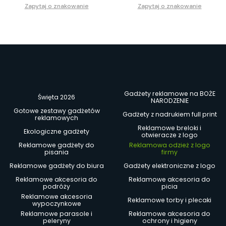
Zapytaj o znakowanie
Zapytaj o znakowanie
Gadżety reklamowe na BOŻE
Święta 2026
NARODZENIE
Gotowe zestawy gadżetów
Gadżety z nadrukiem full print
reklamowych
Reklamowe breloki i
Ekologiczne gadżety
otwieracze z logo
Reklamowe gadżety do
Reklamowa odzież z logo
pisania
firmy
Reklamowe gadżety do biura
Gadżety elektroniczne z logo
Reklamowe akcesoria do
Reklamowe akcesoria do
podróży
picia
Reklamowe akcesoria
Reklamowe torby i plecaki
wypoczynkowe
Reklamowe parasole i
Reklamowe akcesoria do
peleryny
ochrony i higieny