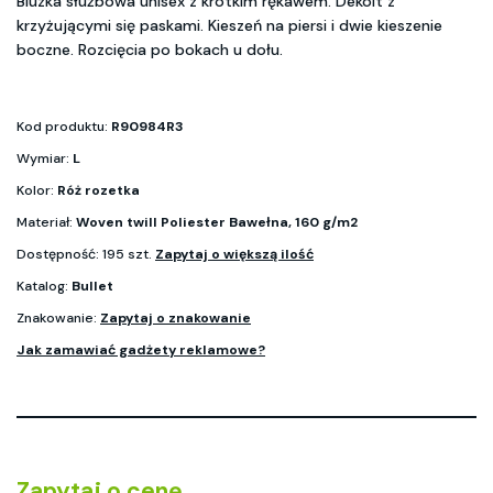
Bluzka służbowa unisex z krótkim rękawem. Dekolt z
krzyżującymi się paskami. Kieszeń na piersi i dwie kieszenie
boczne. Rozcięcia po bokach u dołu.
Kod produktu:
R90984R3
Wymiar:
L
Kolor:
Róż rozetka
Materiał:
Woven twill Poliester Bawełna, 160 g/m2
Dostępność: 195 szt.
Zapytaj o większą ilość
Katalog:
Bullet
Znakowanie:
Zapytaj o znakowanie
Jak zamawiać gadżety reklamowe?
Zapytaj o cenę