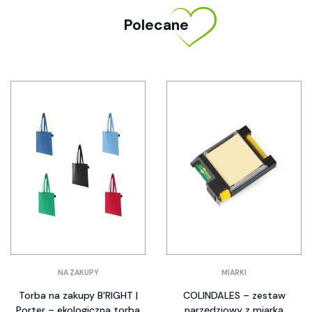
Polecane
NA ZAKUPY
MIARKI
Torba na zakupy B'RIGHT |
COLINDALES – zestaw
Porter – ekologiczna torba
narzędziowy z miarką