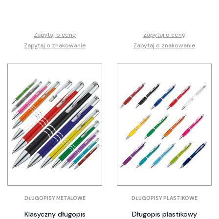
Zapytaj o cenę
Zapytaj o cenę
Zapytaj o znakowanie
Zapytaj o znakowanie
DŁUGOPISY METALOWE
DŁUGOPISY PLASTIKOWE
Klasyczny długopis
Długopis plastikowy