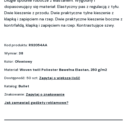
Długie spodnie robocze z elastanem. Wygodny i
dopasowujący się materiał. Elastyczny pas z regulacją z tyłu.
Dwie kieszenie z przodu. Dwie praktyczne tylne kieszenie z
klapką i zapięciem na rzep. Dwie praktyczne kieszenie boczne z
kontrfałdą, klapką i zapięciem na rzep. Kontrastujące szwy.
Kod produktu:
R92054AA
Wymiar:
38
Kolor:
Ołowiowy
Materiał:
Woven twill Poliester Bawełna Elastan, 250 g/m2
Dostępność: 50 szt.
Zapytaj o większą ilość
Katalog:
Bullet
Znakowanie:
Zapytaj o znakowanie
Jak zamawiać gadżety reklamowe?