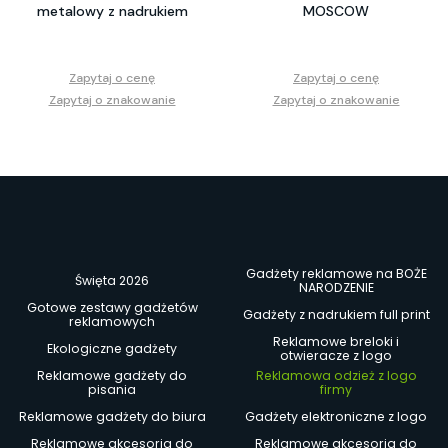
metalowy z nadrukiem
MOSCOW
Zapytaj o cenę
Zapytaj o cenę
Zapytaj o znakowanie
Zapytaj o znakowanie
Gadżety reklamowe na BOŻE
Święta 2026
NARODZENIE
Gotowe zestawy gadżetów
Gadżety z nadrukiem full print
reklamowych
Reklamowe breloki i
Ekologiczne gadżety
otwieracze z logo
Reklamowe gadżety do
Reklamowa odzież z logo
pisania
firmy
Reklamowe gadżety do biura
Gadżety elektroniczne z logo
Reklamowe akcesoria do
Reklamowe akcesoria do