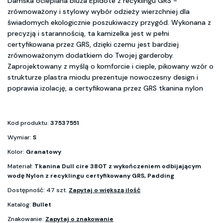
Damska ocieplana bluza Epidote z recyklingu GRS -
zrównoważony i stylowy wybór odzieży wierzchniej dla
świadomych ekologicznie poszukiwaczy przygód. Wykonana z
precyzją i starannością, ta kamizelka jest w pełni
certyfikowana przez GRS, dzięki czemu jest bardziej
zrównoważonym dodatkiem do Twojej garderoby.
Zaprojektowany z myślą o komforcie i cieple, pikowany wzór o
strukturze plastra miodu prezentuje nowoczesny design i
poprawia izolację, a certyfikowana przez GRS tkanina nylon
Kod produktu:
37537551
Wymiar:
S
Kolor:
Granatowy
Materiał:
Tkanina Dull cire 380T z wykończeniem odbijającym
wodę Nylon z recyklingu certyfikowany GRS, Padding
Dostępność: 47 szt.
Zapytaj o większą ilość
Katalog:
Bullet
Znakowanie:
Zapytaj o znakowanie