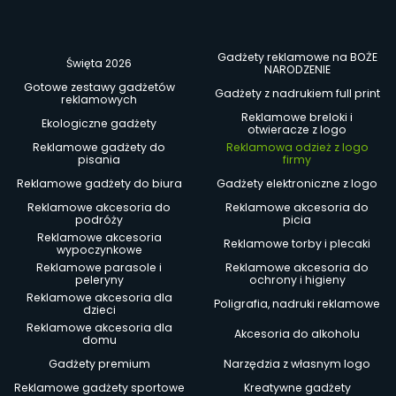
Gadżety reklamowe na BOŻE
Święta 2026
NARODZENIE
Gotowe zestawy gadżetów
Gadżety z nadrukiem full print
reklamowych
Reklamowe breloki i
Ekologiczne gadżety
otwieracze z logo
Reklamowe gadżety do
Reklamowa odzież z logo
pisania
firmy
Reklamowe gadżety do biura
Gadżety elektroniczne z logo
Reklamowe akcesoria do
Reklamowe akcesoria do
podróży
picia
Reklamowe akcesoria
Reklamowe torby i plecaki
wypoczynkowe
Reklamowe parasole i
Reklamowe akcesoria do
peleryny
ochrony i higieny
Reklamowe akcesoria dla
Poligrafia, nadruki reklamowe
dzieci
Reklamowe akcesoria dla
Akcesoria do alkoholu
domu
Gadżety premium
Narzędzia z własnym logo
Reklamowe gadżety sportowe
Kreatywne gadżety