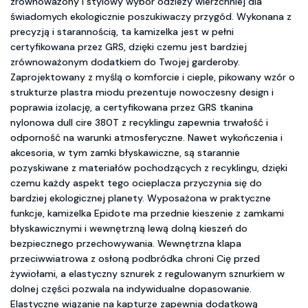
zrównoważony i stylowy wybór odzieży wierzchniej dla
świadomych ekologicznie poszukiwaczy przygód. Wykonana z
precyzją i starannością, ta kamizelka jest w pełni
certyfikowana przez GRS, dzięki czemu jest bardziej
zrównoważonym dodatkiem do Twojej garderoby.
Zaprojektowany z myślą o komforcie i cieple, pikowany wzór o
strukturze plastra miodu prezentuje nowoczesny design i
poprawia izolację, a certyfikowana przez GRS tkanina
nylonowa dull cire 380T z recyklingu zapewnia trwałość i
odporność na warunki atmosferyczne. Nawet wykończenia i
akcesoria, w tym zamki błyskawiczne, są starannie
pozyskiwane z materiałów pochodzących z recyklingu, dzięki
czemu każdy aspekt tego ocieplacza przyczynia się do
bardziej ekologicznej planety. Wyposażona w praktyczne
funkcje, kamizelka Epidote ma przednie kieszenie z zamkami
błyskawicznymi i wewnętrzną lewą dolną kieszeń do
bezpiecznego przechowywania. Wewnętrzna klapa
przeciwwiatrowa z osłoną podbródka chroni Cię przed
żywiołami, a elastyczny sznurek z regulowanym sznurkiem w
dolnej części pozwala na indywidualne dopasowanie.
Elastyczne wiązanie na kapturze zapewnia dodatkową