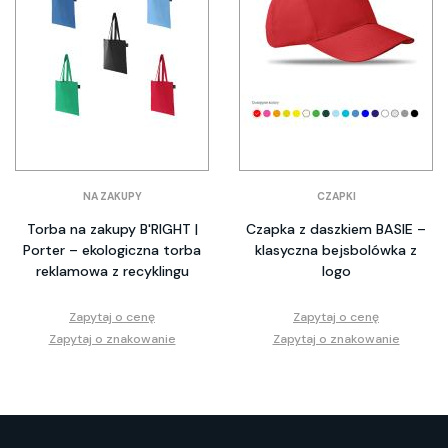
NA ZAKUPY
CZAPKI
Torba na zakupy B'RIGHT |
Czapka z daszkiem BASIE –
Porter – ekologiczna torba
klasyczna bejsbolówka z
reklamowa z recyklingu
logo
Zapytaj o cenę
Zapytaj o cenę
Zapytaj o znakowanie
Zapytaj o znakowanie