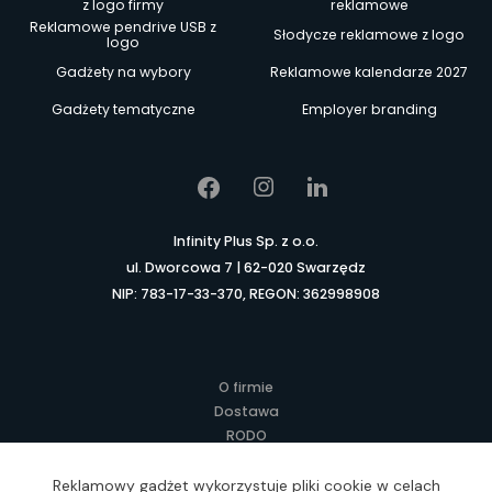
z logo firmy
reklamowe
Reklamowe pendrive USB z
Słodycze reklamowe z logo
logo
Gadżety na wybory
Reklamowe kalendarze 2027
Gadżety tematyczne
Employer branding
Infinity Plus Sp. z o.o.
ul. Dworcowa 7 | 62-020 Swarzędz
NIP: 783-17-33-370, REGON: 362998908
O firmie
Dostawa
RODO
Kontakt
Regulamin
Reklamowy gadżet wykorzystuje pliki cookie w celach