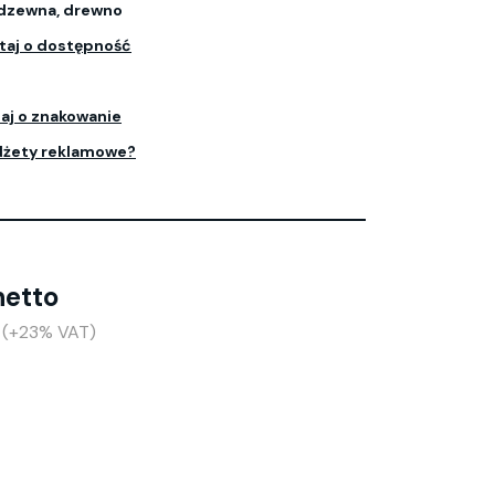
rdzewna, drewno
taj o dostępność
aj o znakowanie
dżety reklamowe?
netto
o (+23% VAT)