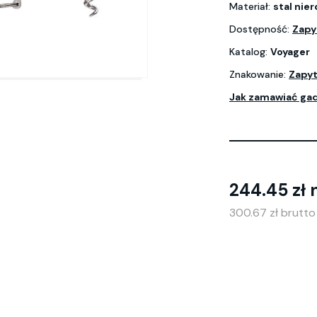
Materiał:
stal nie
Dostępność:
Zapy
Katalog:
Voyager
Znakowanie:
Zapyt
Jak zamawiać ga
244.45 zł 
300.67 zł brutt