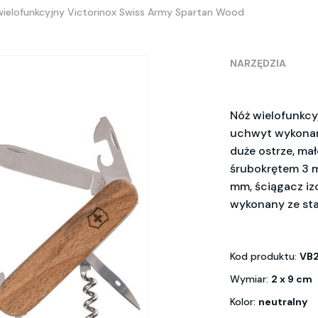
wielofunkcyjny Victorinox Swiss Army Spartan Wood
NARZĘDZIA
Nóż wielofunkcy
uchwyt wykonany
duże ostrze, mał
śrubokrętem 3 m
mm, ściągacz izo
wykonany ze sta
Kod produktu:
VB
Wymiar:
2 x 9 cm
Kolor:
neutralny