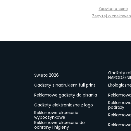
Zapytaj o cenę
Zapytaj o znakowan
Gadżety r
Święta 2026
NARODZENI
Gadżety z nadrukiem full print
Ekologiczn
Reklamowe gadżety do pisania
Reklamowa 
Reklamowe
Gadżety elektroniczne z logo
podróży
Reklamowe akcesoria
Reklamowe 
wypoczynkowe
Reklamowe akcesoria do
Reklamowe 
ochrony i higieny