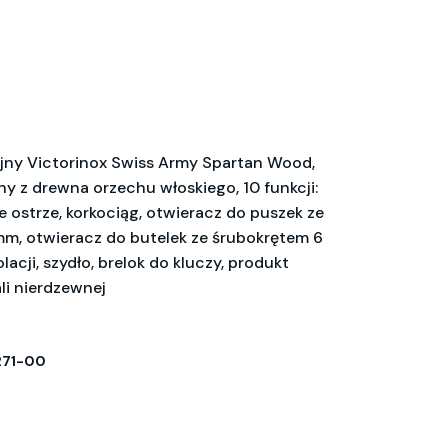
jny Victorinox Swiss Army Spartan Wood,
 z drewna orzechu włoskiego, 10 funkcji:
e ostrze, korkociąg, otwieracz do puszek ze
m, otwieracz do butelek ze śrubokrętem 6
lacji, szydło, brelok do kluczy, produkt
li nierdzewnej
271-00