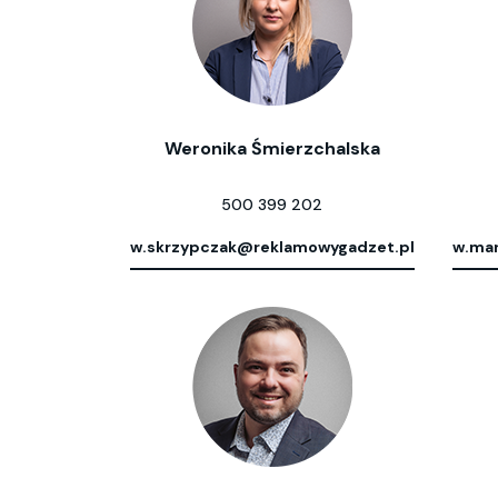
Weronika Śmierzchalska
500 399 202
w.skrzypczak@reklamowygadzet.pl
w.mar