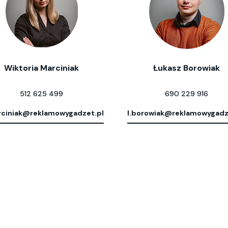
Wiktoria Marciniak
Łukasz Borowiak
512 625 499
690 229 916
ciniak@reklamowygadzet.pl
l.borowiak@reklamowygadz