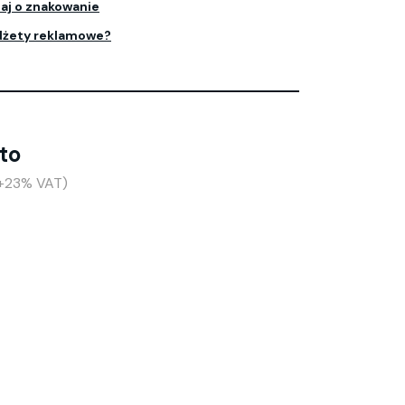
aj o znakowanie
dżety reklamowe?
tto
(+23% VAT)