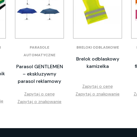
I
PARASOLE
BRELOKI ODBLASKOWE
AUTOMATYCZNE
Brelok odblaskowy
kamizelka
f
Parasol GENTLEMEN
ik
– ekskluzywny
parasol reklamowy
Zapytaj o cenę
Zapytaj o cenę
Zapytaj o znakowanie
Z
ie
Zapytaj o znakowanie