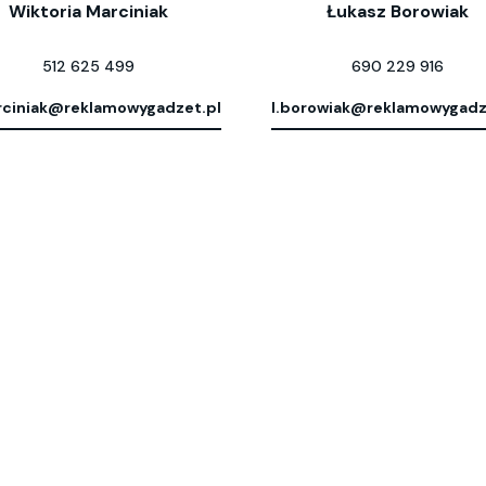
Wiktoria Marciniak
Łukasz Borowiak
512 625 499
690 229 916
ciniak@reklamowygadzet.pl
l.borowiak@reklamowygadz