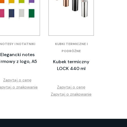
NOTESY I NOTATNIKI
KUBKI TERMICZNE I
PODRÓŻNE
Elegancki notes
irmowy z logo, A5
Kubek termiczny
LOCK 440 ml
Zapytaj o cenę
apytaj o znakowanie
Zapytaj o cenę
Zapytaj o znakowanie