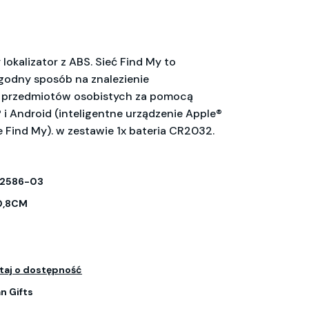
okalizator z ABS. Sieć Find My to
godny sposób na znalezienie
 przedmiotów osobistych za pomocą
 i Android (inteligentne urządzenie Apple®
e Find My). w zestawie 1x bateria CR2032.
2586-03
0,8CM
taj o dostępność
n Gifts