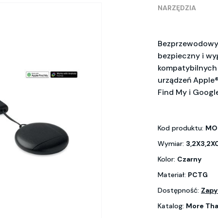
NARZĘDZIA
Bezprzewodowy l
bezpieczny i wy
kompatybilnych
urządzeń Apple®
Find My i Googl
Kod produktu:
MO
Wymiar:
3,2X3,2X
Kolor:
Czarny
Materiał:
PCTG
Dostępność:
Zapy
Katalog:
More Tha