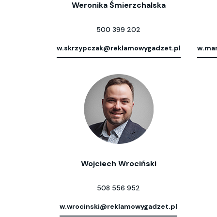
Weronika Śmierzchalska
500 399 202
w.skrzypczak@reklamowygadzet.pl
w.mar
Wojciech Wrociński
508 556 952
w.wrocinski@reklamowygadzet.pl