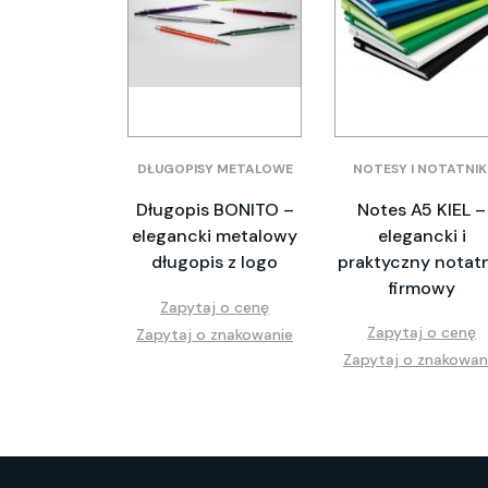
DŁUGOPISY METALOWE
NOTESY I NOTATNIK
Długopis BONITO –
Notes A5 KIEL –
elegancki metalowy
elegancki i
długopis z logo
praktyczny notatn
firmowy
Zapytaj o cenę
Zapytaj o cenę
Zapytaj o znakowanie
Zapytaj o znakowan