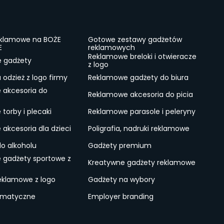
eklamowe na BOŻE
Gotowe zestawy gadżetów
E
reklamowych
Reklamowe breloki i otwieracze
e gadżety
z logo
odzież z logo firmy
Reklamowe gadżety do biura
 akcesoria do
Reklamowe akcesoria do picia
torby i plecaki
Reklamowe parasole i peleryny
akcesoria dla dzieci
Poligrafia, nadruki reklamowe
do alkoholu
Gadżety premium
 gadżety sportowe z
Kreatywne gadżety reklamowe
eklamowe z logo
Gadżety na wybory
ematyczne
Employer branding