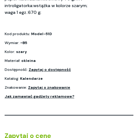
introligatorka:wstążka w kolorze szarym;
waga 1 egz.:670 g;
Kod produktu:
Model-51D
Wymiar:
~B5
Kolor:
szary
Materiał:
okleina
Dostępność:
Zapytaj o dostępność
Katalog:
Kalendarze
Znakowanie:
Zapytaj o znakowanie
Jak zamawiać gadżety reklamowe?
Zapytaj o cenę