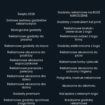
Gadżety reklamowe na BOŻE
Święta 2026
NARODZENIE
Gotowe zestawy gadżetów
Gadżety z nadrukiem full print
reklamowych
Reklamowe breloki i
Ekologiczne gadżety
otwieracze z logo
Reklamowe gadżety do
Reklamowa odzież z logo
pisania
firmy
Reklamowe gadżety do biura
Gadżety elektroniczne z logo
Reklamowe akcesoria do
Reklamowe akcesoria do
podróży
picia
Reklamowe akcesoria
Reklamowe torby i plecaki
wypoczynkowe
Reklamowe parasole i
Reklamowe akcesoria do
peleryny
ochrony i higieny
Reklamowe akcesoria dla
Poligrafia, nadruki reklamowe
dzieci
Reklamowe akcesoria dla
Akcesoria do alkoholu
domu
Gadżety premium
Narzędzia z własnym logo
Reklamowe gadżety sportowe
Kreatywne gadżety
z logo firmy
reklamowe