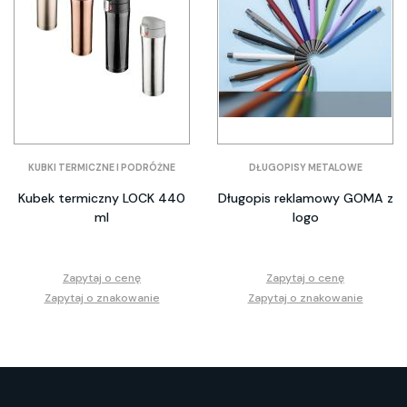
KUBKI TERMICZNE I PODRÓŻNE
DŁUGOPISY METALOWE
Kubek termiczny LOCK 440
Długopis reklamowy GOMA z
ml
logo
Zapytaj o cenę
Zapytaj o cenę
Zapytaj o znakowanie
Zapytaj o znakowanie