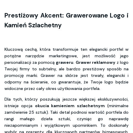
Prestiżowy Akcent: Grawerowane Logo i
Kamień Szlachetny
Kluczową cechą, która transformuje ten elegancki portfel w
potężne narzędzie marketingowe, jest możliwość jego
personalizacji za pomocą
graweru
.
Grawer reklamowy
z logo
Twojej firmy to subtelny, ale bardzo prestiżowy sposób na
promocję marki. Grawer na skórze jest trwały, elegancki i
odporny na ścieranie, co gwarantuje, że Twoje logo będzie
widoczne przez cały okres użytkowania portfela.
Dla tych, którzy poszukują jeszcze większej ekskluzywności,
istnieje opcja
okucia kamieniem szlachetnym
(minimalne
zamówienie 25 sztuk). Taki detal podnosi wartość portfela do
rangi małego dzieła sztuki, czyniąc go naprawdę
niezapomnianym i wyjątkowym upominkiem. To doskonały
wybór na prezenty dla kluczowych partnerów biznesowych,