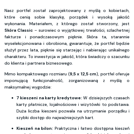
Nasz portfel został zaprojektowany z myślą o kobietach,
które cenią sobie klasykę, porządek i wysoką jakość
wykonania. Materiałem, z którego został stworzony, jest
Skóra Classic
– surowiec o wyjątkowej trwałości, szlachetnej
fakturze i ponadczasowym pięknie. Skóra ta, starannie
wyselekcjonowana i obrobiona, gwarantuje, że portfel będzie
służył przez lata, pięknie się starzejąc i nabierając unikalnego
charakteru. To inwestycja w jakość, która świadczy o szacunku
do klienta i partnera biznesowego.
Mimo kompaktowego rozmiaru (
9,5 x 12,5 cm
), portfel oferuje
imponującą funkcjonalność, zorganizowaną z myślą o
maksymalnej wygodzie:
7 kieszeni na karty kredytowe:
W dzisiejszych czasach
karty płatnicze, lojalnościowe i wizytówki to podstawa.
Duża liczba kieszeni pozwala na utrzymanie porządku i
szybki dostęp do najważniejszych kart.
Kieszeń na bilon:
Praktyczna i łatwo dostępna kieszeń