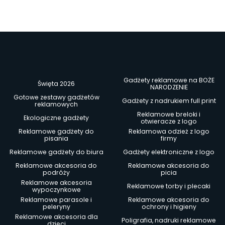
Gadżety reklamowe na BOŻE
Święta 2026
NARODZENIE
Gotowe zestawy gadżetów
Gadżety z nadrukiem full print
reklamowych
Reklamowe breloki i
Ekologiczne gadżety
otwieracze z logo
Reklamowe gadżety do
Reklamowa odzież z logo
pisania
firmy
Reklamowe gadżety do biura
Gadżety elektroniczne z logo
Reklamowe akcesoria do
Reklamowe akcesoria do
podróży
picia
Reklamowe akcesoria
Reklamowe torby i plecaki
wypoczynkowe
Reklamowe parasole i
Reklamowe akcesoria do
peleryny
ochrony i higieny
Reklamowe akcesoria dla
Poligrafia, nadruki reklamowe
dzieci