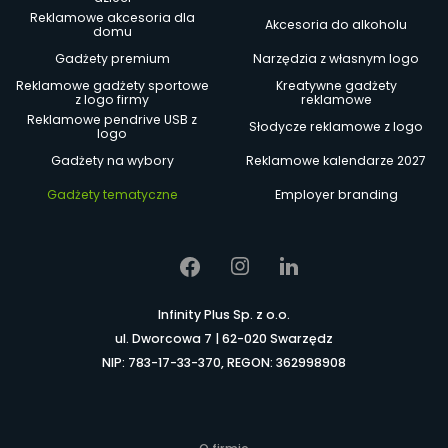
Reklamowe akcesoria dla
Akcesoria do alkoholu
domu
Gadżety premium
Narzędzia z własnym logo
Reklamowe gadżety sportowe
Kreatywne gadżety
z logo firmy
reklamowe
Reklamowe pendrive USB z
Słodycze reklamowe z logo
logo
Gadżety na wybory
Reklamowe kalendarze 2027
Gadżety tematyczne
Employer branding
Infinity Plus Sp. z o.o.
ul. Dworcowa 7 | 62-020 Swarzędz
NIP: 783-17-33-370, REGON: 362998908