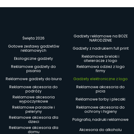
Gadżety reklamowe na BOŻE
Święta 2026
NARODZENIE
Gotowe zestawy gadżetów
Gadżety z nadrukiem full print
reklamowych
Reklamowe breloki i
Ekologiczne gadżety
otwieracze z logo
Reklamowe gadżety do
Reklamowa odzież z logo
pisania
firmy
Reklamowe gadżety do biura
Gadżety elektroniczne z logo
Reklamowe akcesoria do
Reklamowe akcesoria do
podróży
picia
Reklamowe akcesoria
Reklamowe torby i plecaki
wypoczynkowe
Reklamowe parasole i
Reklamowe akcesoria do
peleryny
ochrony i higieny
Reklamowe akcesoria dla
Poligrafia, nadruki reklamowe
dzieci
Reklamowe akcesoria dla
Akcesoria do alkoholu
domu