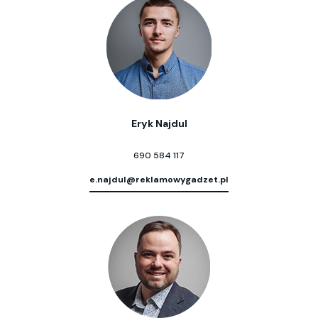
Eryk Najdul
690 584 117
e.najdul@reklamowygadzet.pl