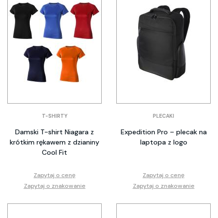
T-SHIRTY
PLECAKI
Damski T-shirt Niagara z
Expedition Pro – plecak na
krótkim rękawem z dzianiny
laptopa z logo
Cool Fit
Zapytaj o cenę
Zapytaj o cenę
Zapytaj o znakowanie
Zapytaj o znakowanie