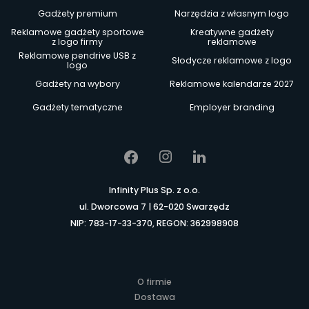
Gadżety premium
Narzędzia z własnym logo
Reklamowe gadżety sportowe
Kreatywne gadżety
z logo firmy
reklamowe
Reklamowe pendrive USB z
Słodycze reklamowe z logo
logo
Gadżety na wybory
Reklamowe kalendarze 2027
Gadżety tematyczne
Employer branding
Infinity Plus Sp. z o.o.
ul. Dworcowa 7 | 62-020 Swarzędz
NIP: 783-17-33-370, REGON: 362998908
O firmie
Dostawa