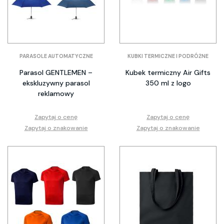
PARASOLE AUTOMATYCZNE
KUBKI TERMICZNE I PODRÓŻNE
Parasol GENTLEMEN –
Kubek termiczny Air Gifts
ekskluzywny parasol
350 ml z logo
reklamowy
Zapytaj o cenę
Zapytaj o cenę
Zapytaj o znakowanie
Zapytaj o znakowanie