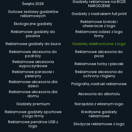
Gadżety reklamowe na BOŻE
Święta 2026
NARODZENIE
Gotowe zestawy gadżetów
Gadżety z nadrukiem full print
reklamowych
Reklamowe breloki i
Ekologiczne gadżety
otwieracze z logo
Reklamowe gadżety do
Reklamowa odzież z logo
pisania
firmy
Reklamowe gadżety do biura
Gadżety elektroniczne z logo
Reklamowe akcesoria do
Reklamowe akcesoria do
podróży
picia
Reklamowe akcesoria
Reklamowe torby i plecaki
wypoczynkowe
Reklamowe parasole i
Reklamowe akcesoria do
peleryny
ochrony i higieny
Reklamowe akcesoria dla
Poligrafia, nadruki reklamowe
dzieci
Reklamowe akcesoria dla
Akcesoria do alkoholu
domu
Gadżety premium
Narzędzia z własnym logo
Reklamowe gadżety sportowe
Kreatywne gadżety
z logo firmy
reklamowe
Reklamowe pendrive USB z
Słodycze reklamowe z logo
logo