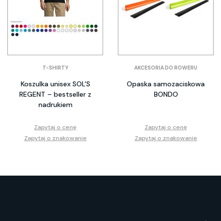
T-SHIRTY
AKCESORIA DO ROWERU
Koszulka unisex SOL'S
Opaska samozaciskowa
REGENT – bestseller z
BONDO
nadrukiem
Zapytaj o cenę
Zapytaj o cenę
Zapytaj o znakowanie
Zapytaj o znakowanie