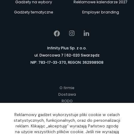
Gadżety na wybory
Reklamowe kalendarze 2027
Gadżety tematyczne
Employer branding
Infinity Plus Sp. z o.o.
ul. Dworcowa 7 | 62-020 Swarzędz
NIP: 783-17-33-370, REGON: 362998908
O firmie
Dostawa
RODO
Kontakt
Regulamin
Reklamowy gadżet wykorzystuje pliki cookie w celach
statystycznych, funkcjonalnych, oraz do personalizacji
Lokalne Gadżety Reklamowe
reklam. Klikając „akceptuję” wyrażają Państwo zgodę
Jak zamawiać?
na użycie wszystkich plików cookie. Jeśli nie wyrażają
Słownik pojęć