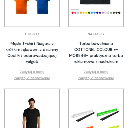
T-SHIRTY
NA ZAKUPY
Męski T-shirt Niagara z
Torba bawełniana
krótkim rękawem z dzianiny
COTTONEL COLOUR ++
Cool Fit odprowadzającej
MO9846– praktyczna torba
wilgoć
reklamowa z nadrukiem
Zapytaj o cenę
Zapytaj o cenę
Zapytaj o znakowanie
Zapytaj o znakowanie