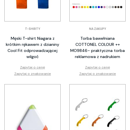
T-SHIRTY
NA ZAKUPY
Męski T-shirt Niagara z
Torba bawełniana
krótkim rękawem z dzianiny
COTTONEL COLOUR ++
Cool Fit odprowadzającej
MO9846– praktyczna torba
wilgoć
reklamowa z nadrukiem
Zapytaj o cenę
Zapytaj o cenę
Zapytaj o znakowanie
Zapytaj o znakowanie