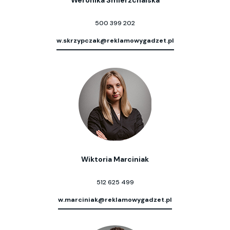
Weronika Śmierzchalska
500 399 202
w.skrzypczak@reklamowygadzet.pl
Wiktoria Marciniak
512 625 499
w.marciniak@reklamowygadzet.pl