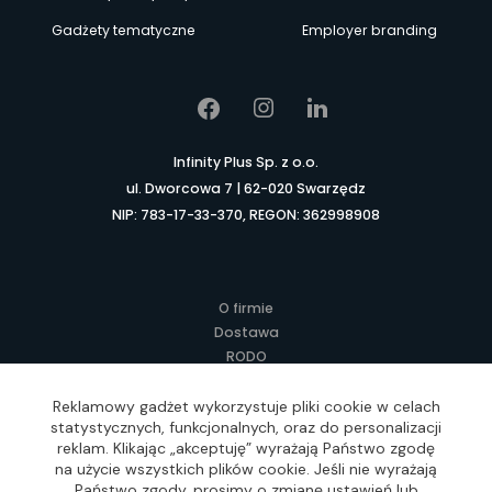
Gadżety tematyczne
Employer branding
Infinity Plus Sp. z o.o.
ul. Dworcowa 7 | 62-020 Swarzędz
NIP: 783-17-33-370, REGON: 362998908
O firmie
Dostawa
RODO
Kontakt
Regulamin
Reklamowy gadżet wykorzystuje pliki cookie w celach
statystycznych, funkcjonalnych, oraz do personalizacji
Lokalne Gadżety Reklamowe
reklam. Klikając „akceptuję” wyrażają Państwo zgodę
Jak zamawiać?
na użycie wszystkich plików cookie. Jeśli nie wyrażają
Słownik pojęć
Państwo zgody, prosimy o zmianę ustawień lub