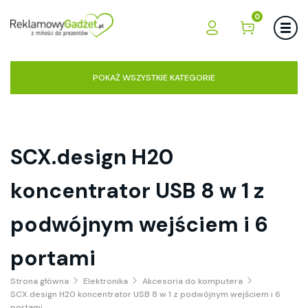
0
POKAŻ WSZYSTKIE KATEGORIE
SCX.design H20
koncentrator USB 8 w 1 z
podwójnym wejściem i 6
portami
Strona główna
Elektronika
Akcesoria do komputera
SCX.design H20 koncentrator USB 8 w 1 z podwójnym wejściem i 6
portami