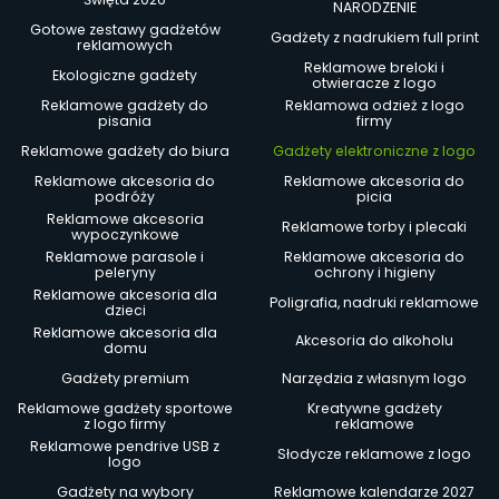
NARODZENIE
Gotowe zestawy gadżetów
Gadżety z nadrukiem full print
reklamowych
Reklamowe breloki i
Ekologiczne gadżety
otwieracze z logo
Reklamowe gadżety do
Reklamowa odzież z logo
pisania
firmy
Reklamowe gadżety do biura
Gadżety elektroniczne z logo
Reklamowe akcesoria do
Reklamowe akcesoria do
podróży
picia
Reklamowe akcesoria
Reklamowe torby i plecaki
wypoczynkowe
Reklamowe parasole i
Reklamowe akcesoria do
peleryny
ochrony i higieny
Reklamowe akcesoria dla
Poligrafia, nadruki reklamowe
dzieci
Reklamowe akcesoria dla
Akcesoria do alkoholu
domu
Gadżety premium
Narzędzia z własnym logo
Reklamowe gadżety sportowe
Kreatywne gadżety
z logo firmy
reklamowe
Reklamowe pendrive USB z
Słodycze reklamowe z logo
logo
Gadżety na wybory
Reklamowe kalendarze 2027