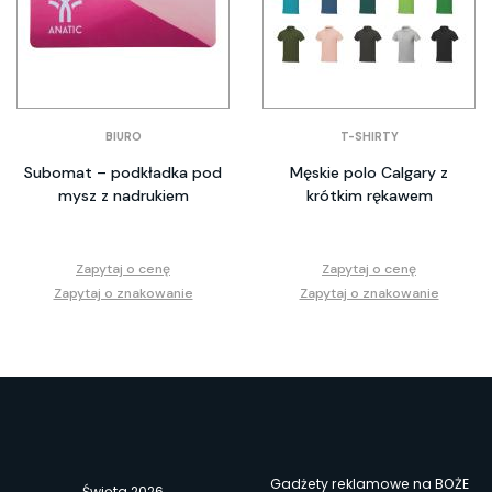
BIURO
T-SHIRTY
Subomat – podkładka pod
Męskie polo Calgary z
mysz z nadrukiem
krótkim rękawem
Zapytaj o cenę
Zapytaj o cenę
Zapytaj o znakowanie
Zapytaj o znakowanie
Gadżety reklamowe na BOŻE
Święta 2026