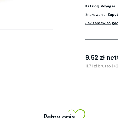
Katalog:
Voyager
Znakowanie:
Zapyt
Jak zamawiać ga
9.52 zł net
11.71 zł brutto (
Pełny opis