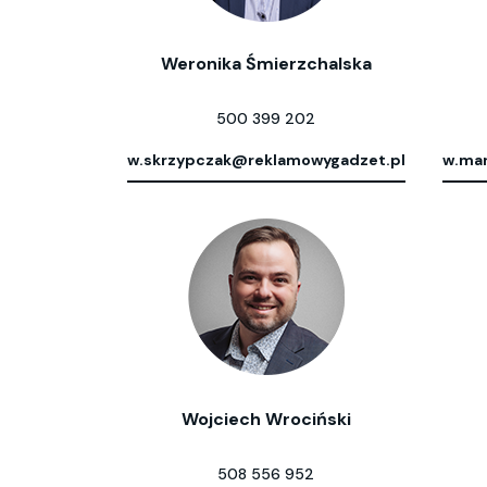
Weronika Śmierzchalska
500 399 202
w.skrzypczak@reklamowygadzet.pl
w.mar
Wojciech Wrociński
508 556 952