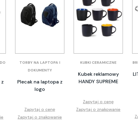
 DO
TORBY NA LAPTOPA I
KUBKI CERAMICZNE
BR
DOKUMENTY
Kubek reklamowy
LI
HANDY SUPREME
 z
Plecak na laptopa z
o
logo
Zapytaj o cenę
Zapytaj o cenę
Zapytaj o znakowanie
Z
ie
Zapytaj o znakowanie