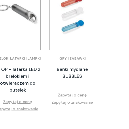
ELOKI LATARKI I LAMPKI
GRY I ZABAWKI
TOP – latarka LED z
Bańki mydlane
brelokiem i
BUBBLES
otwieraczem do
butelek
Zapytaj o cenę
Zapytaj o cenę
Zapytaj o znakowanie
apytaj o znakowanie