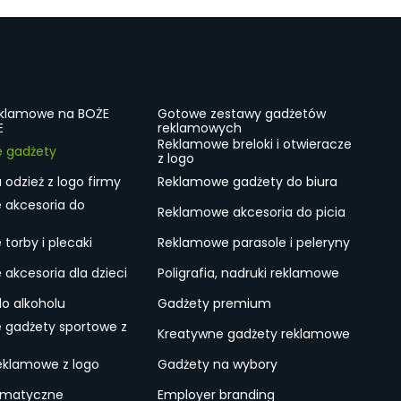
eklamowe na BOŻE
Gotowe zestawy gadżetów
E
reklamowych
Reklamowe breloki i otwieracze
e gadżety
z logo
odzież z logo firmy
Reklamowe gadżety do biura
 akcesoria do
Reklamowe akcesoria do picia
torby i plecaki
Reklamowe parasole i peleryny
akcesoria dla dzieci
Poligrafia, nadruki reklamowe
do alkoholu
Gadżety premium
 gadżety sportowe z
Kreatywne gadżety reklamowe
eklamowe z logo
Gadżety na wybory
ematyczne
Employer branding