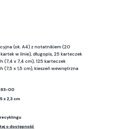
cyjna (ok. A4) z notatnikiem (20
artek w linie), długopis, 25 karteczek
 (7,4 x 7,4 cm), 125 karteczek
 (7,5 x 1,5 cm), kieszeń wewnętrzna
593-00
,5 x 2,3 cm
 recyklingu
taj o dostępność