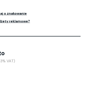
aj o znakowanie
dżety reklamowe?
to
+23% VAT)