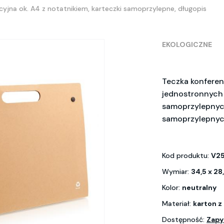
cyjna ok. A4 z notatnikiem, karteczki samoprzylepne, długopis
EKOLOGICZNE
Teczka konferen
jednostronnych k
samoprzylepnych
samoprzylepnych
Kod produktu:
V2
Wymiar:
34,5 x 28
Kolor:
neutralny
Materiał:
karton z
Dostępność:
Zapy