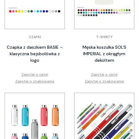
CZAPKI
T-SHIRTY
Czapka z daszkiem BASIE –
Męska koszulka SOL'S
klasyczna bejsbolówka z
IMPERIAL z okrągłym
logo
dekoltem
Zapytaj o cenę
Zapytaj o cenę
Zapytaj o znakowanie
Zapytaj o znakowanie