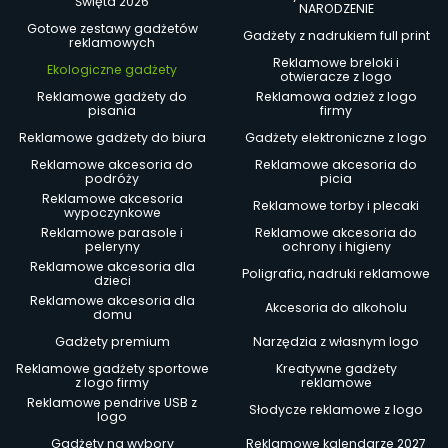
Święta 2026
NARODZENIE
Gotowe zestawy gadżetów
Gadżety z nadrukiem full print
reklamowych
Reklamowe breloki i
Ekologiczne gadżety
otwieracze z logo
Reklamowe gadżety do
Reklamowa odzież z logo
pisania
firmy
Reklamowe gadżety do biura
Gadżety elektroniczne z logo
Reklamowe akcesoria do
Reklamowe akcesoria do
podróży
picia
Reklamowe akcesoria
Reklamowe torby i plecaki
wypoczynkowe
Reklamowe parasole i
Reklamowe akcesoria do
peleryny
ochrony i higieny
Reklamowe akcesoria dla
Poligrafia, nadruki reklamowe
dzieci
Reklamowe akcesoria dla
Akcesoria do alkoholu
domu
Gadżety premium
Narzędzia z własnym logo
Reklamowe gadżety sportowe
Kreatywne gadżety
z logo firmy
reklamowe
Reklamowe pendrive USB z
Słodycze reklamowe z logo
logo
Gadżety na wybory
Reklamowe kalendarze 2027