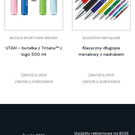
BUTELKI SPORTOWE I BIDONY
DŁUGOPISY METALOWE
UTAH – butelka z Tritanu™ z
Klasyczny długopis
logo 500 ml
metalowy z nadrukiem
Zapytaj o cenę
Zapytaj o cenę
Zapytaj o znakowanie
Zapytaj o znakowanie
Gadżety reklamowe na BOŻE