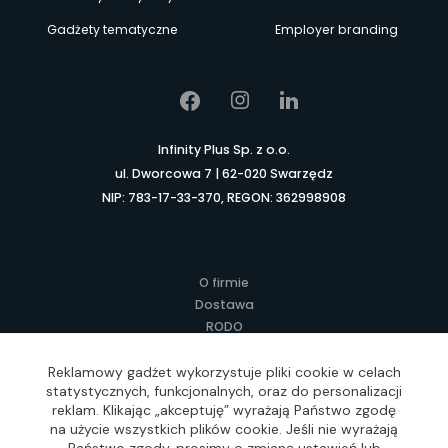
Gadżety tematyczne
Employer branding
Infinity Plus Sp. z o.o.
ul. Dworcowa 7 | 62-020 Swarzędz
NIP: 783-17-33-370, REGON: 362998908
O firmie
Dostawa
RODO
Kontakt
Regulamin
Reklamowy gadżet wykorzystuje pliki cookie w celach
statystycznych, funkcjonalnych, oraz do personalizacji
Lokalne Gadżety Reklamowe
reklam. Klikając „akceptuję” wyrażają Państwo zgodę
Jak zamawiać?
na użycie wszystkich plików cookie. Jeśli nie wyrażają
Słownik pojęć