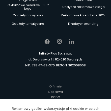
z logo firmy
reklamowe
Reklamowe pendrive USB z
Słodycze reklamowe z logo
logo
Gadżety na wybory
Reklamowe kalendarze 2027
Gadżety tematyczne
Employer branding
Infinity Plus Sp. z o.o.
ul. Dworcowa 7 | 62-020 Swarzędz
NIP: 783-17-33-370, REGON: 362998908
O firmie
Dostawa
RODO
Kontakt
Regulamin
Reklamowy gadżet wykorzystuje pliki cookie w celach