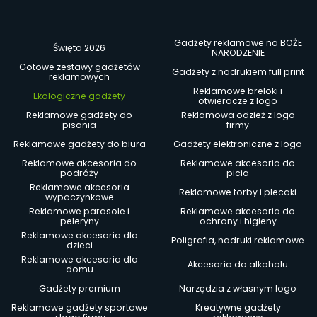
Gadżety reklamowe na BOŻE
Święta 2026
NARODZENIE
Gotowe zestawy gadżetów
Gadżety z nadrukiem full print
reklamowych
Reklamowe breloki i
Ekologiczne gadżety
otwieracze z logo
Reklamowe gadżety do
Reklamowa odzież z logo
pisania
firmy
Reklamowe gadżety do biura
Gadżety elektroniczne z logo
Reklamowe akcesoria do
Reklamowe akcesoria do
podróży
picia
Reklamowe akcesoria
Reklamowe torby i plecaki
wypoczynkowe
Reklamowe parasole i
Reklamowe akcesoria do
peleryny
ochrony i higieny
Reklamowe akcesoria dla
Poligrafia, nadruki reklamowe
dzieci
Reklamowe akcesoria dla
Akcesoria do alkoholu
domu
Gadżety premium
Narzędzia z własnym logo
Reklamowe gadżety sportowe
Kreatywne gadżety