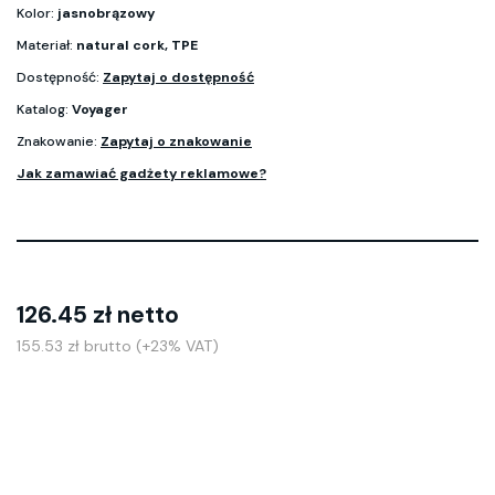
Kolor:
jasnobrązowy
Materiał:
natural cork, TPE
Dostępność:
Zapytaj o dostępność
Katalog:
Voyager
Znakowanie:
Zapytaj o znakowanie
Jak zamawiać gadżety reklamowe?
126.45 zł netto
155.53 zł brutto (+23% VAT)